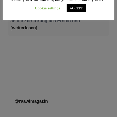
Am 9. Aw, an Tisch’a beAw, erinnern wir uns
Cookie settings
ACCEPT
an die Zerstörung des Ersten und
[weiterlesen]
Tu be’Aw – das jüdische Fest der Liebe, der
Freundschaft und der Begegnung.
Mit großer Freude teilen wir einige Eindrücke
unseres gestrigen Abends. Jüdische
Menschen unterschiedlicher Generationen,
Herkunft,
[weiterlesen]
@raawimagazin