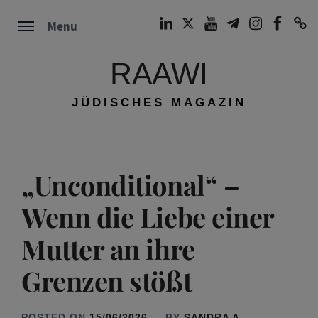
Skip
LinkedIn
Twitter
Youtube
Telegram
Instagram
Facebook
TikTok
Menu
to
content
RAAWI
JÜDISCHES MAGAZIN
„Unconditional“ –
Wenn die Liebe einer
Mutter an ihre
Grenzen stößt
POSTED ON
15/06/2026
BY
SANDRA A.