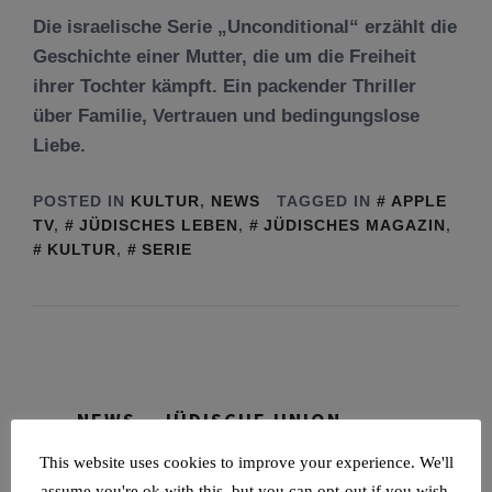
Die israelische Serie „Unconditional“ erzählt die
Geschichte einer Mutter, die um die Freiheit
ihrer Tochter kämpft. Ein packender Thriller
über Familie, Vertrauen und bedingungslose
Liebe.
POSTED IN
KULTUR
,
NEWS
TAGGED IN
APPLE
TV
,
JÜDISCHES LEBEN
,
JÜDISCHES MAGAZIN
,
KULTUR
,
SERIE
NEWS – JÜDISCHE UNION
This website uses cookies to improve your experience. We'll
Tisch’a beAw 5786
assume you're ok with this, but you can opt-out if you wish.