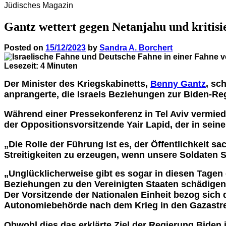
Jüdisches Magazin
Gantz wettert gegen Netanjahu und kritisie
Posted on
15/12/2023
by
Sandra A. Borchert
Lesezeit:
4
Minuten
Der Minister des Kriegskabinetts,
Benny Gantz
, sc
anprangerte, die Israels Beziehungen zur Biden-Re
Während einer Pressekonferenz in Tel Aviv vermied
der Oppositionsvorsitzende Yair Lapid, der in sei
„Die Rolle der Führung ist es, der Öffentlichkeit s
Streitigkeiten zu erzeugen, wenn unsere Soldaten S
„Unglücklicherweise gibt es sogar in diesen Tagen d
Beziehungen zu den Vereinigten Staaten schädigen
Der Vorsitzende der Nationalen Einheit bezog sich 
Autonomiebehörde nach dem Krieg in den Gazastre
Obwohl dies das erklärte Ziel der Regierung Biden 