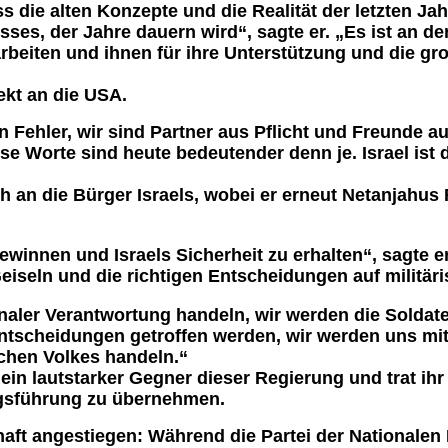
ss die alten Konzepte und die Realität der letzten J
s, der Jahre dauern wird“, sagte er. „Es ist an der
iten und ihnen für ihre Unterstützung und die groß
ekt an die USA.
ehler, wir sind Partner aus Pflicht und Freunde aus
 Worte sind heute bedeutender denn je. Israel ist d
h an die Bürger Israels, wobei er erneut Netanjahus
 gewinnen und Israels Sicherheit zu erhalten“, sagte 
eiseln und die richtigen Entscheidungen auf militäri
onaler Verantwortung handeln, wir werden die Sold
 Entscheidungen getroffen werden, wir werden uns mi
schen Volkes handeln.“
 ein lautstarker Gegner dieser Regierung und trat 
iegsführung zu übernehmen.
aft angestiegen: Während die Partei der Nationalen E