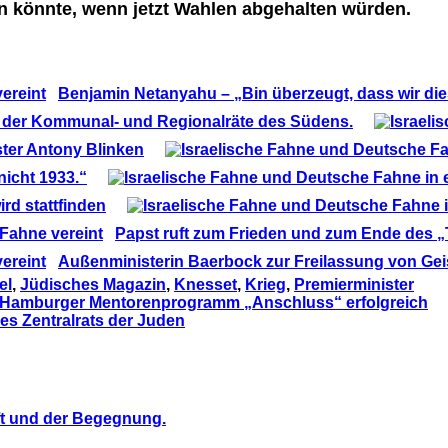
n könnte, wenn jetzt Wahlen abgehalten würden.
Benjamin Netanyahu – „Bin überzeugt, dass wir die
rn der Kommunal- und Regionalräte des Südens.
ster Antony Blinken
nicht 1933.“
rd stattfinden
Papst ruft zum Frieden und zum Ende des „
Außenministerin Baerbock zur Freilassung von Gei
el
,
Jüdisches Magazin
,
Knesset
,
Krieg
,
Premierminister
: Hamburger Mentorenprogramm „Anschluss“ erfolgreich
s Zentralrats der Juden
ft und der Begegnung.