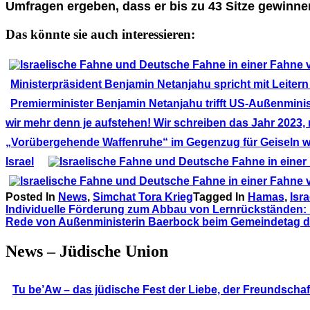
Umfragen ergeben, dass er bis zu 43 Sitze gewinne
Das könnte sie auch interessieren:
Ministerpräsident Benjamin Netanjahu spricht mit Leite
Premierminister Benjamin Netanjahu trifft US-Außenmini
wir mehr denn je aufstehen! Wir schreiben das Jahr 2023, 
„Vorübergehende Waffenruhe“ im Gegenzug für Geiseln wi
Israel
Posted In
News
,
Simchat Tora Krieg
Tagged In
Hamas
,
Isra
Beitragsnavigation
Individuelle Förderung zum Abbau von Lernrückständen
Rede von Außenministerin Baerbock beim Gemeindetag de
News – Jüdische Union
Tu be’Aw – das jüdische Fest der Liebe, der Freundscha