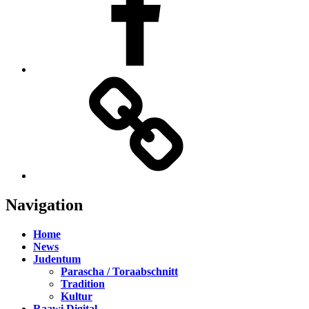
TikTok
Navigation
Home
News
Judentum
Parascha / Toraabschnitt
Tradition
Kultur
Raawi Digital