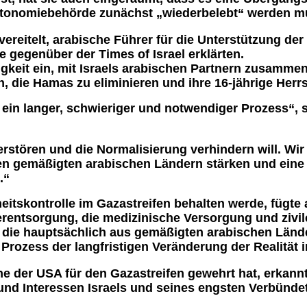
Autonomiebehörde zunächst „wiederbelebt“ werden m
eitelt, arabische Führer für die Unterstützung der 
gegenüber der Times of Israel erklärten.
keit ein, mit Israels arabischen Partnern zusammen
n, die Hamas zu eliminieren und ihre 16-jährige Herr
t ein langer, schwieriger und notwendiger Prozess“, 
zerstören und die Normalisierung verhindern will. W
n gemäßigten arabischen Ländern stärken und eine a
.“
heitskontrolle im Gazastreifen behalten werde, fügte 
serentsorgung, die medizinische Versorgung und zi
 die hauptsächlich aus gemäßigten arabischen Lände
ozess der langfristigen Veränderung der Realität in
e der USA für den Gazastreifen gewehrt hat, erkann
und Interessen Israels und seines engsten Verbünde