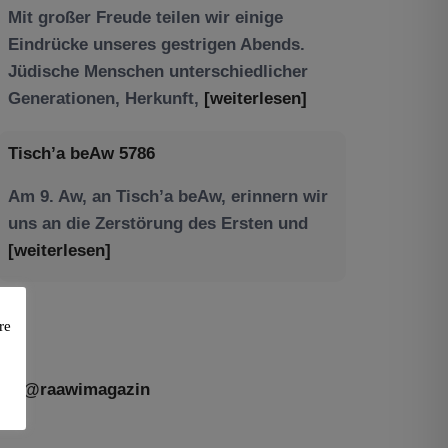
Tisch’a beAw 5786
Am 9. Aw, an Tisch’a beAw, erinnern wir
uns an die Zerstörung des Ersten und
[weiterlesen]
re
@raawimagazin