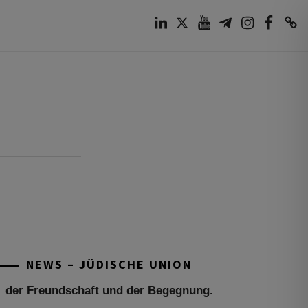
LinkedIn
Twitter
Youtube
Telegram
Instagram
Facebook
TikTok
Tu be’Aw – das jüdische Fest der Liebe,
der Freundschaft und der Begegnung.
Mit großer Freude teilen wir einige
Eindrücke unseres gestrigen Abends.
Jüdische Menschen unterschiedlicher
NEWS – JÜDISCHE UNION
Generationen, Herkunft,
[weiterlesen]