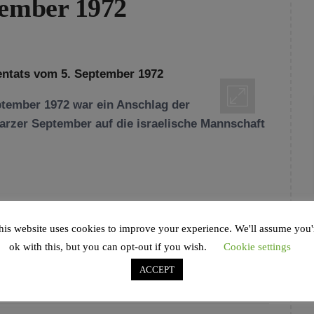
tember 1972
tember 1972 war ein Anschlag der
arzer September auf die israelische Mannschaft
his website uses cookies to improve your experience. We'll assume you'
,
WELT
TAGGED IN
AMITZUR SCHAPIRA
,
ok with this, but you can opt-out if you wish.
Cookie settings
EL
,
KEHAT SHORR
,
MARK SLAVIN
,
MÜNCHEN
 SEPTEMBER
,
TERROR
ACCEPT