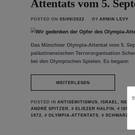
Attentats vom 5. Sep
POSTED ON
05/09/2022
BY
ARMIN LEVY
Das Münchner Olympia-Attentat vom 5. Sep
palästinensischen Terrororganisation Schw
bei den Olympischen Spielen. Es begann
WEITERLESEN
T
POSTED IN
ANTISEMITISMUS
,
ISRAEL
,
NEWS
ANDRÉ SPITZER
,
ELIEZER HALFIN
,
ISRA
1972
,
OLYMPIA-ATTENTATS
,
SCHWARZER