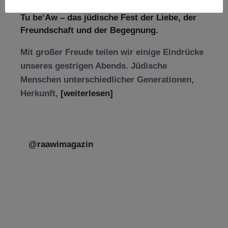
Tu be’Aw – das jüdische Fest der Liebe, der
Freundschaft und der Begegnung.
Mit großer Freude teilen wir einige Eindrücke
unseres gestrigen Abends. Jüdische
Menschen unterschiedlicher Generationen,
Herkunft,
[weiterlesen]
@raawimagazin