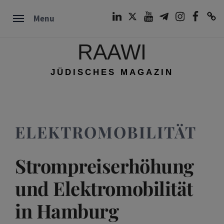
Skip
LinkedIn
Twitter
Youtube
Telegram
Instagram
Facebook
TikTok
Menu
to
content
RAAWI
JÜDISCHES MAGAZIN
ELEKTROMOBILITÄT
Strompreiserhöhung
und Elektromobilität
in Hamburg