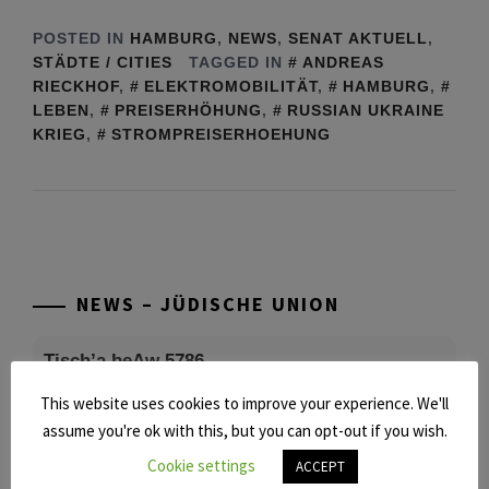
POSTED IN
HAMBURG
,
NEWS
,
SENAT AKTUELL
,
STÄDTE / CITIES
TAGGED IN
ANDREAS
RIECKHOF
,
ELEKTROMOBILITÄT
,
HAMBURG
,
LEBEN
,
PREISERHÖHUNG
,
RUSSIAN UKRAINE
KRIEG
,
STROMPREISERHOEHUNG
NEWS – JÜDISCHE UNION
Tisch’a beAw 5786
This website uses cookies to improve your experience. We'll
Am 9. Aw, an Tisch’a beAw, erinnern wir uns
assume you're ok with this, but you can opt-out if you wish.
an die Zerstörung des Ersten und
Cookie settings
[weiterlesen]
ACCEPT