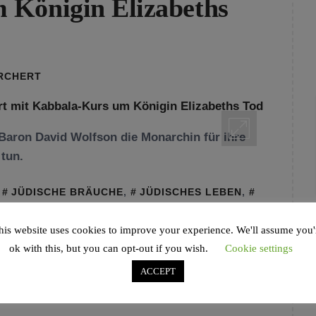
 Königin Elizabeths
ORCHERT
 Baron David Wolfson die Monarchin für ihre
 tun.
,
JÜDISCHE BRÄUCHE
,
JÜDISCHES LEBEN
,
H
,
TRAUER
his website uses cookies to improve your experience. We'll assume you'
ok with this, but you can opt-out if you wish.
Cookie settings
ACCEPT