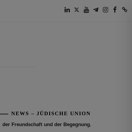
LinkedIn
Twitter
Youtube
Telegram
Instagram
Facebook
TikTok
Tu be’Aw – das jüdische Fest der Liebe,
der Freundschaft und der Begegnung.
Mit großer Freude teilen wir einige
Eindrücke unseres gestrigen Abends.
Jüdische Menschen unterschiedlicher
NEWS – JÜDISCHE UNION
Generationen, Herkunft,
[weiterlesen]