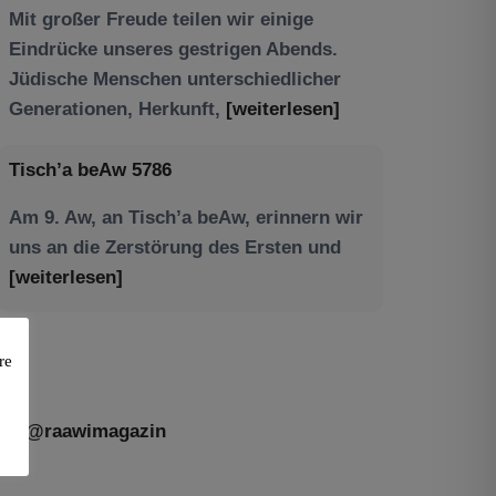
Tisch’a beAw 5786
Am 9. Aw, an Tisch’a beAw, erinnern wir
uns an die Zerstörung des Ersten und
[weiterlesen]
re
@raawimagazin