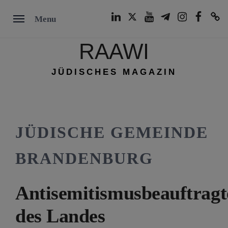
Skip
LinkedIn
Twitter
Youtube
Telegram
Instagram
Facebook
TikTok
Menu
to
content
RAAWI
JÜDISCHES MAGAZIN
JÜDISCHE GEMEINDE
BRANDENBURG
Antisemitismusbeauftragt
des Landes