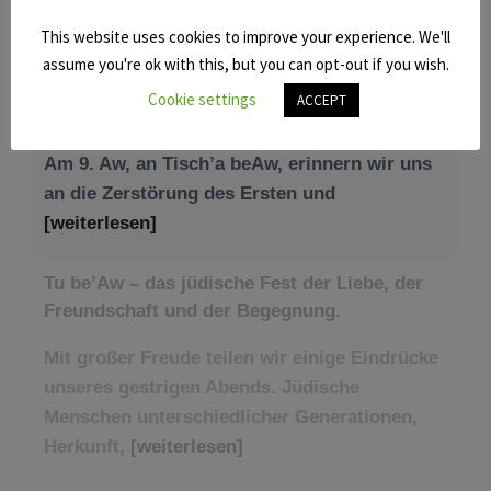
This website uses cookies to improve your experience. We'll
NEWS – JÜDISCHE UNION
assume you're ok with this, but you can opt-out if you wish.
Cookie settings
ACCEPT
Tisch’a beAw 5786
Am 9. Aw, an Tisch’a beAw, erinnern wir uns
an die Zerstörung des Ersten und
[weiterlesen]
Tu be’Aw – das jüdische Fest der Liebe, der
Freundschaft und der Begegnung.
Mit großer Freude teilen wir einige Eindrücke
unseres gestrigen Abends. Jüdische
Menschen unterschiedlicher Generationen,
Herkunft,
[weiterlesen]