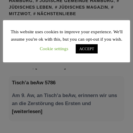
HAMBURG
,
JÜDISCHE GEMEINDE HAMBURG
,
JÜDISCHES LEBEN
,
JÜDISCHES MAGAZIN
,
MITZWOT
,
NÄCHSTENLIEBE
This website uses cookies to improve your experience. We'll
assume you're ok with this, but you can opt-out if you wish.
Cookie settings
ACCEPT
NEWS – JÜDISCHE UNION
Tisch’a beAw 5786
Am 9. Aw, an Tisch’a beAw, erinnern wir uns
an die Zerstörung des Ersten und
[weiterlesen]
Tu be’Aw – das jüdische Fest der Liebe, der
Freundschaft und der Begegnung.