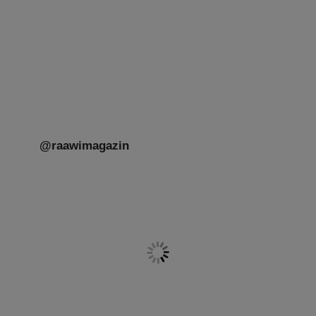
Mit großer Freude teilen wir einige Eindrücke
unseres gestrigen Abends. Jüdische
Menschen unterschiedlicher Generationen,
Herkunft,
[weiterlesen]
@raawimagazin