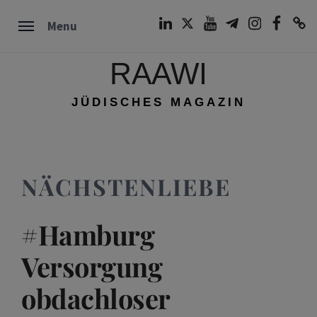
Skip
LinkedIn
Twitter
Youtube
Telegram
Instagram
Facebook
TikTok
Menu
to
content
RAAWI
JÜDISCHES MAGAZIN
NÄCHSTENLIEBE
#Hamburg
Versorgung
obdachloser