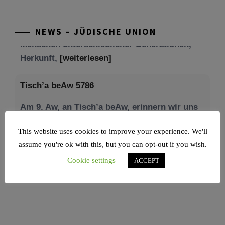
unseres gestrigen Abends. Jüdische
Menschen unterschiedlicher Generationen,
NEWS – JÜDISCHE UNION
Herkunft,
[weiterlesen]
Tisch’a beAw 5786
Am 9. Aw, an Tisch’a beAw, erinnern wir uns
an die Zerstörung des Ersten und
[weiterlesen]
This website uses cookies to improve your experience. We'll
assume you're ok with this, but you can opt-out if you wish.
Cookie settings
ACCEPT