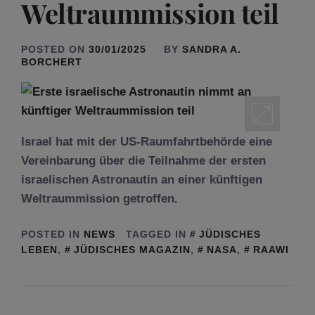
Weltraummission teil
POSTED ON
30/01/2025
BY
SANDRA A.
BORCHERT
Israel hat mit der US-Raumfahrtbehörde eine
Vereinbarung über die Teilnahme der ersten
israelischen Astronautin an einer künftigen
Weltraummission getroffen.
POSTED IN
NEWS
TAGGED IN
JÜDISCHES
LEBEN
,
JÜDISCHES MAGAZIN
,
NASA
,
RAAWI
Tu be’Aw – das jüdische Fest der Liebe, der
Freundschaft und der Begegnung.
Mit großer Freude teilen wir einige Eindrücke