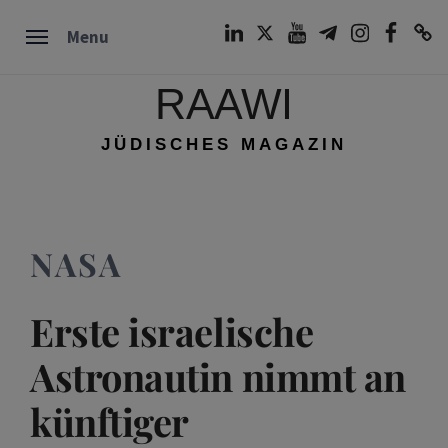
Skip
LinkedIn
Twitter
Youtube
Telegram
Instagram
Facebook
TikTok
Menu
to
content
RAAWI
JÜDISCHES MAGAZIN
NASA
Erste israelische
Astronautin nimmt an
künftiger