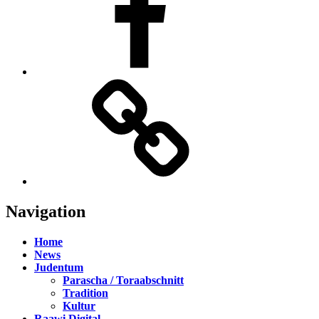
TikTok
Navigation
Home
News
Judentum
Parascha / Toraabschnitt
Tradition
Kultur
Raawi Digital