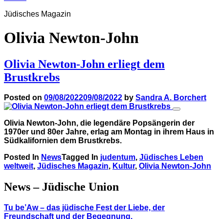
Jüdisches Magazin
Olivia Newton-John
Olivia Newton-John erliegt dem
Brustkrebs
Posted on
09/08/2022
09/08/2022
by
Sandra A. Borchert
Olivia Newton-John, die legendäre Popsängerin der
1970er und 80er Jahre, erlag am Montag in ihrem Haus in
Südkalifornien dem Brustkrebs.
Posted In
News
Tagged In
judentum
,
Jüdisches Leben
weltweit
,
Jüdisches Magazin
,
Kultur
,
Olivia Newton-John
News – Jüdische Union
Tu be’Aw – das jüdische Fest der Liebe, der
Freundschaft und der Begegnung.