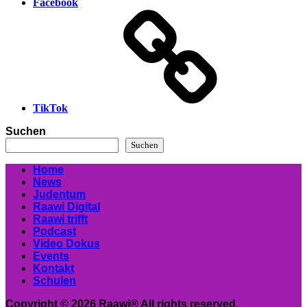
Facebook
TikTok
Suchen
Suchen
Home
News
Judentum
Raawi Digital
Raawi trifft
Podcast
Video Dokus
Events
Kontakt
Schulen
Copyright © 2026 Raawi® All rights reserved.