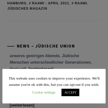
HAMBURG
,
RAAWI - APRIL 2021
,
RAAWI.
JÜDISCHES MAGAZIN
Tu be’Aw – das jüdische Fest der Liebe, der
Freundschaft und der Begegnung.
Mit großer Freude teilen wir einige Eindrücke
unseres gestrigen Abends. Jüdische
Menschen unterschiedlicher Generationen,
NEWS – JÜDISCHE UNION
Herkunft,
[weiterlesen]
Tisch’a beAw 5786
Am 9. Aw, an Tisch’a beAw, erinnern wir uns
This website uses cookies to improve your experience. We'll
an die Zerstörung des Ersten und
assume you're ok with this, but you can opt-out if you wish.
[weiterlesen]
Cookie settings
ACCEPT