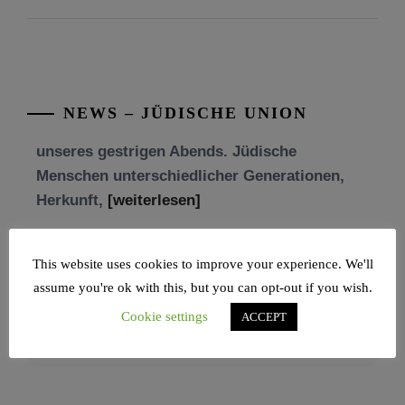
Freundschaft und der Begegnung.
Mit großer Freude teilen wir einige Eindrücke
unseres gestrigen Abends. Jüdische
Menschen unterschiedlicher Generationen,
NEWS – JÜDISCHE UNION
Herkunft,
[weiterlesen]
Tisch’a beAw 5786
Am 9. Aw, an Tisch’a beAw, erinnern wir uns
an die Zerstörung des Ersten und
This website uses cookies to improve your experience. We'll
[weiterlesen]
assume you're ok with this, but you can opt-out if you wish.
Cookie settings
ACCEPT