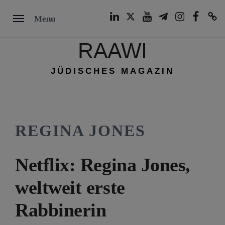
Skip
LinkedIn
Twitter
Youtube
Telegram
Instagram
Facebook
TikTok
Menu
to
content
RAAWI
JÜDISCHES MAGAZIN
REGINA JONES
Netflix: Regina Jones,
weltweit erste
Rabbinerin