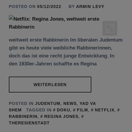
POSTED ON
05/12/2022
BY
ARMIN LEVY
weltweit erste Rabbinerin Im liberalen Judentum
gibt es heute viele weibliche Rabbinerinnen,
doch das ist eine recht junge Entwicklung. In
den 1930er-Jahren schaffte es Regina
WEITERLESEN
POSTED IN
JUDENTUM
,
NEWS
,
YAD VA
SHEM
TAGGED IN
DOKU
,
FILM
,
NETFLIX
,
RABBINERIN
,
REGINA JONES
,
THERESIENSTADT
Tu be’Aw – das jüdische Fest der Liebe, der