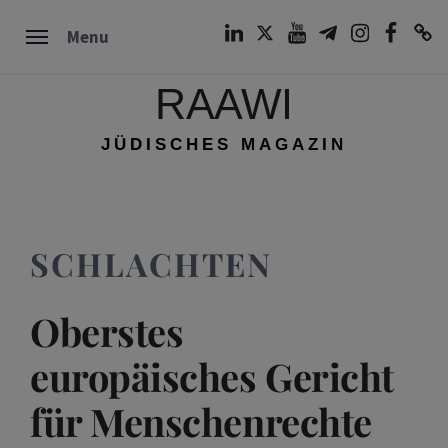
Skip
LinkedIn
Twitter
Youtube
Telegram
Instagram
Facebook
TikTok
Menu
to
content
RAAWI
JÜDISCHES MAGAZIN
SCHLACHTEN
Oberstes
europäisches Gericht
für Menschenrechte