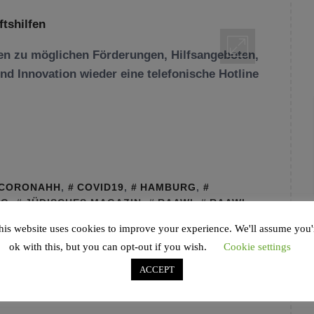
en zu möglichen Förderungen, Hilfsangeboten,
nd Innovation wieder eine telefonische Hotline
CORONAHH
,
COVID19
,
HAMBURG
,
RG
,
JÜDISCHES MAGAZIN
,
RAAWI
,
RAAWI
his website uses cookies to improve your experience. We'll assume you'
ok with this, but you can opt-out if you wish.
Cookie settings
ACCEPT