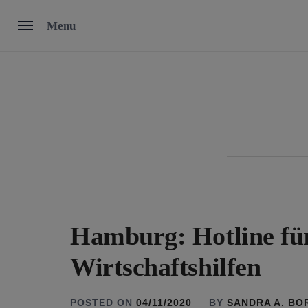
Skip
Menu
to
content
Hamburg: Hotline fü
Wirtschaftshilfen
POSTED ON
04/11/2020
BY
SANDRA A. BO