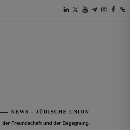
LinkedIn
Twitter
Youtube
Telegram
Instagram
Facebook
TikTok
Tu be’Aw – das jüdische Fest der Liebe,
der Freundschaft und der Begegnung.
Mit großer Freude teilen wir einige
Eindrücke unseres gestrigen Abends.
Jüdische Menschen unterschiedlicher
NEWS – JÜDISCHE UNION
Generationen, Herkunft,
[weiterlesen]