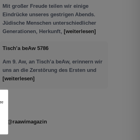
Tisch’a beAw 5786
Am 9. Aw, an Tisch’a beAw, erinnern wir
uns an die Zerstörung des Ersten und
[weiterlesen]
re
@raawimagazin