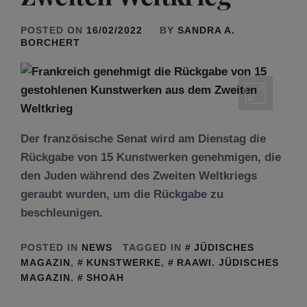
POSTED ON
16/02/2022
BY
SANDRA A.
BORCHERT
Der französische Senat wird am Dienstag die
Rückgabe von 15 Kunstwerken genehmigen, die
den Juden während des Zweiten Weltkriegs
geraubt wurden, um die Rückgabe zu
beschleunigen.
POSTED IN
NEWS
TAGGED IN
JÜDISCHES
MAGAZIN
,
KUNSTWERKE
,
RAAWI. JÜDISCHES
MAGAZIN
,
SHOAH
Tu be’Aw – das jüdische Fest der Liebe, der
Freundschaft und der Begegnung.