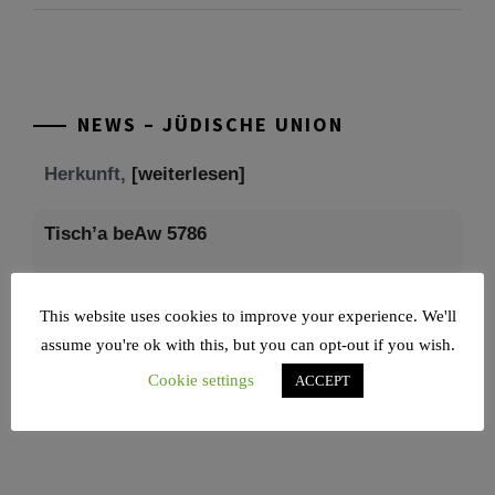
Mit großer Freude teilen wir einige Eindrücke
unseres gestrigen Abends. Jüdische
Menschen unterschiedlicher Generationen,
NEWS – JÜDISCHE UNION
Herkunft,
[weiterlesen]
Tisch’a beAw 5786
Am 9. Aw, an Tisch’a beAw, erinnern wir uns
an die Zerstörung des Ersten und
[weiterlesen]
This website uses cookies to improve your experience. We'll
assume you're ok with this, but you can opt-out if you wish.
Cookie settings
ACCEPT