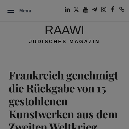
Skip
LinkedIn
Twitter
Youtube
Telegram
Instagram
Facebook
TikTok
Menu
to
content
RAAWI
JÜDISCHES MAGAZIN
Frankreich genehmigt
die Rückgabe von 15
gestohlenen
Kunstwerken aus dem
Zweiten Weltkrieg