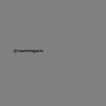
Mit großer Freude teilen wir einige Eindrücke
unseres gestrigen Abends. Jüdische
Menschen unterschiedlicher Generationen,
Herkunft,
[weiterlesen]
@raawimagazin