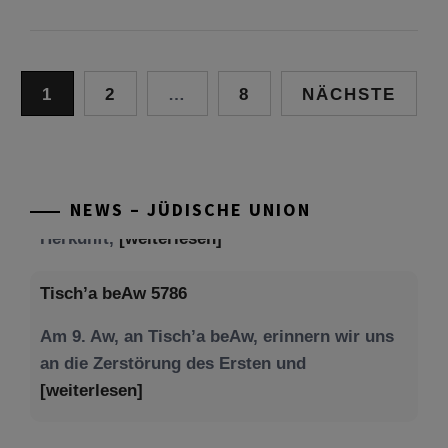
Seitennummerierung
1
2
…
8
NÄCHSTE
der
Beiträge
NEWS – JÜDISCHE UNION
Tisch’a beAw 5786
Am 9. Aw, an Tisch’a beAw, erinnern wir uns
an die Zerstörung des Ersten und
[weiterlesen]
Tu be’Aw – das jüdische Fest der Liebe, der
Freundschaft und der Begegnung.