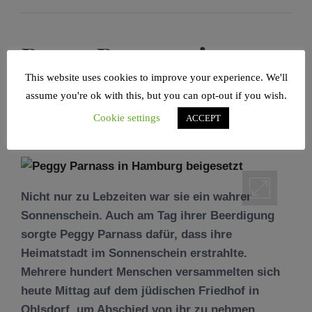
Peggy Parnass in
Hamburg beigesetzt
This website uses cookies to improve your experience. We'll
assume you're ok with this, but you can opt-out if you wish.
Cookie settings
ACCEPT
POSTED ON
18/03/2025
BY
SANDRA A.
BORCHERT
Nicht nur zu Lebzeiten war sie ein wahrer
Sonnenschein. Auch am Tag ihrer Beerdigung
sorgte Peggy Parnass dafür, dass ihre
Heimatstadt im Sonnenschein erstrahlte.
Mehrere hundert Menschen versammelten sich
heute Mittag auf dem jüdischen Friedhof in
Ohlsdorf, um Abschied von ihr zu nehmen.