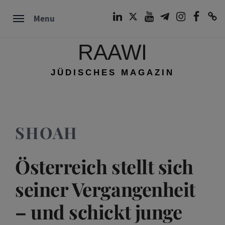
Skip
LinkedIn
Twitter
Youtube
Telegram
Instagram
Facebook
TikTok
Menu
to
content
RAAWI
JÜDISCHES MAGAZIN
SHOAH
Österreich stellt sich
seiner Vergangenheit
– und schickt junge