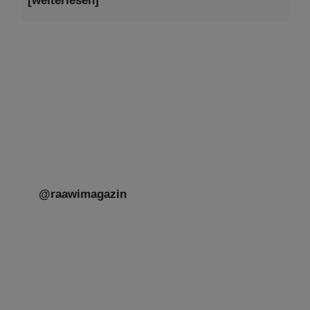
Tu be’Aw – das jüdische Fest der Liebe, der
Freundschaft und der Begegnung.
Mit großer Freude teilen wir einige Eindrücke
unseres gestrigen Abends. Jüdische
Menschen unterschiedlicher Generationen,
Herkunft,
[weiterlesen]
@raawimagazin