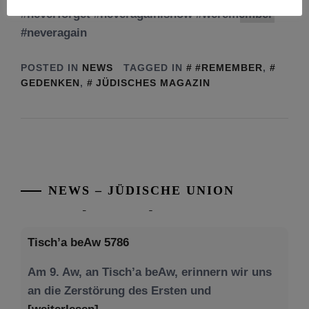
#neverforget #neveragainisnow #weremember
#neveragain
POSTED IN
NEWS
TAGGED IN
#REMEMBER
,
GEDENKEN
,
JÜDISCHES MAGAZIN
NEWS – JÜDISCHE UNION
Tisch’a beAw 5786
Am 9. Aw, an Tisch’a beAw, erinnern wir uns
an die Zerstörung des Ersten und
[weiterlesen]