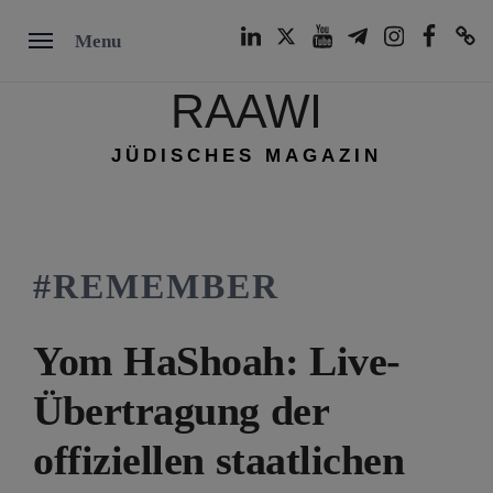
Skip
LinkedIn
Twitter
Youtube
Telegram
Instagram
Facebook
TikTok
Menu
to
content
RAAWI
JÜDISCHES MAGAZIN
#REMEMBER
Yom HaShoah: Live-
Übertragung der
offiziellen staatlichen