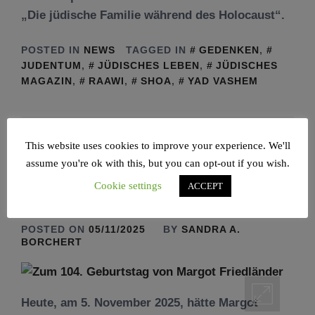
„Die jüdische Familie während des Holocaust“.
POSTED IN
NEWS
TAGGED IN
GEDENKEN
,
JUDENTUM
,
JÜDISCHES LEBEN
,
JÜDISCHES
MAGAZIN
,
RAAWI
,
SHOA
,
YAD VASHEM
This website uses cookies to improve your experience. We'll
Zum 104. Geburtstag
assume you're ok with this, but you can opt-out if you wish.
von Margot Friedländer
Cookie settings
ACCEPT
POSTED ON
05/11/2025
BY
SANDRA A.
BORCHERT
Heute, am 5. November 2025, hätte Margot