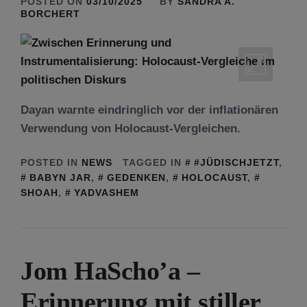
POSTED ON
03/10/2025
BY
SANDRA A.
BORCHERT
Dayan warnte eindringlich vor der inflationären
Verwendung von Holocaust-Vergleichen.
POSTED IN
NEWS
TAGGED IN
#JÜDISCHJETZT
,
BABYN JAR
,
GEDENKEN
,
HOLOCAUST
,
SHOAH
,
YADVASHEM
Jom HaScho’a –
Erinnerung mit stiller