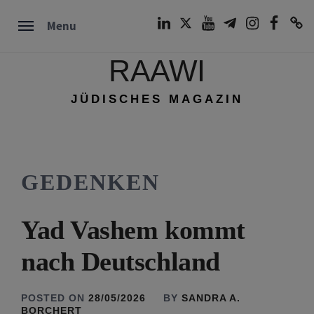
Skip
LinkedIn
Twitter
Youtube
Telegram
Instagram
Facebook
TikTok
Menu
to
content
RAAWI
JÜDISCHES MAGAZIN
GEDENKEN
Yad Vashem kommt
nach Deutschland
POSTED ON
28/05/2026
BY
SANDRA A.
BORCHERT