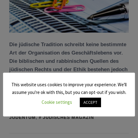
Die jüdische Tradition schreibt keine bestimmte
Art der Organisation des Geschäftslebens vor.
Die biblischen und rabbinischen Quellen des
jüdischen Rechts und der Ethik bestehen jedoch
This website uses cookies to improve your experience. We'll
WEITERLESEN
assume you're ok with this, but you can opt-out if you wish.
Cookie settings
ACCEPT
POSTED IN
JUDENTUM
,
NEWS
TAGGED IN
JUDENTUM
,
JÜDISCHES MAGAZIN