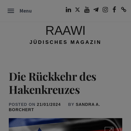
Skip
LinkedIn
Twitter
Youtube
Telegram
Instagram
Facebook
TikTok
Menu
to
content
RAAWI
JÜDISCHES MAGAZIN
Die Rückkehr des
Hakenkreuzes
POSTED ON
21/01/2024
BY
SANDRA A.
BORCHERT