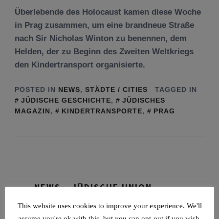
Überlebende des Holocaust kamen diese Woche
in Prag zusammen, um eine brandneue Straße
nach Sir Nicholas Winton zu benennen, dem
Helden, der zu Beginn des Zweiten Weltkriegs
den Kindertransport organisierte.
POSTED IN
NEWS
,
STÄDTE / CITIES
TAGGED IN
JÜDISCHE GESCHICHTE
,
JÜDISCHES
MAGAZIN
,
KINDERTRANSPORTE
,
PRAG
NEWS – JÜDISCHE UNION
This website uses cookies to improve your experience. We'll
Tisch’a beAw 5786
assume you're ok with this, but you can opt-out if you wish.