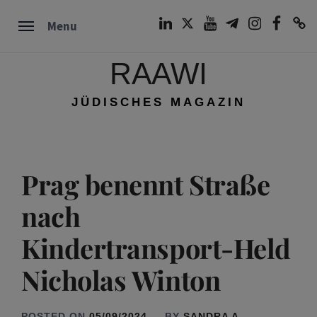
Skip
LinkedIn
Twitter
Youtube
Telegram
Instagram
Facebook
TikTok
Menu
to
content
RAAWI
JÜDISCHES MAGAZIN
Prag benennt Straße
nach
Kindertransport-Held
Nicholas Winton
POSTED ON
05/09/2024
BY
SANDRA A.