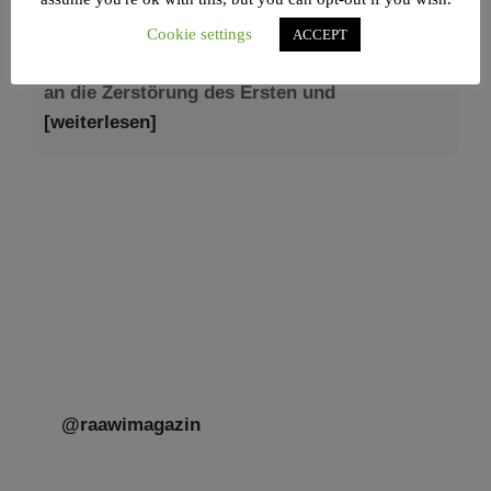
Am 9. Aw, an Tisch’a beAw, erinnern wir uns
Cookie settings
ACCEPT
an die Zerstörung des Ersten und
[weiterlesen]
Tu be’Aw – das jüdische Fest der Liebe, der
Freundschaft und der Begegnung.
Mit großer Freude teilen wir einige Eindrücke
unseres gestrigen Abends. Jüdische
Menschen unterschiedlicher Generationen,
Herkunft,
[weiterlesen]
@raawimagazin