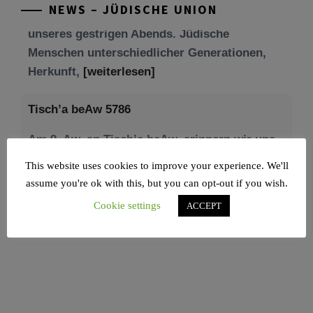
Menschen unterschiedlicher Generationen,
NEWS – JÜDISCHE UNION
Herkunft,
[weiterlesen]
Tisch’a beAw 5786
Am 9. Aw, an Tisch’a beAw, erinnern wir uns
an die Zerstörung des Ersten und
[weiterlesen]
This website uses cookies to improve your experience. We'll
assume you're ok with this, but you can opt-out if you wish.
Cookie settings
ACCEPT