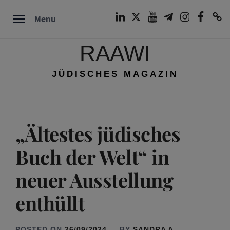
Skip
LinkedIn
Twitter
Youtube
Telegram
Instagram
Facebook
TikTok
Menu
to
content
RAAWI
JÜDISCHES MAGAZIN
„Ältestes jüdisches
Buch der Welt“ in
neuer Ausstellung
enthüllt
POSTED ON
26/09/2024
BY
SANDRA A.