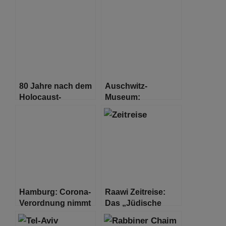
80 Jahre nach dem
Auschwitz-
Holocaust-
Museum:
Massaker von
Holocaust-Opfer
Babyn Jar: Anwalt
Trend auf TikTok
strebt Prozess an
eine
„pädagogische
Herausforderung“
Hamburg: Corona-
Raawi Zeitreise:
Verordnung nimmt
Das „Jüdische
neue Regelungen
Nachrichtenblatt“
für tradierte
von Shanghai