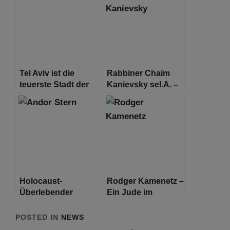
Volksfeste und
Prostitution auf
Tel Aviv ist die
Rabbiner Chaim
teuerste Stadt der
Kanievsky sel.A. –
Welt und überholt
Trauernde strömen
damit Paris
nach Bnei Brak zur
größten
Beerdigung in der
Geschichte Israels
Holocaust-
Rodger Kamenetz –
Überlebender
Ein Jude im
Andor Stern stirbt
Lotussitz
im Alter von 94
POSTED IN
NEWS
Jahren