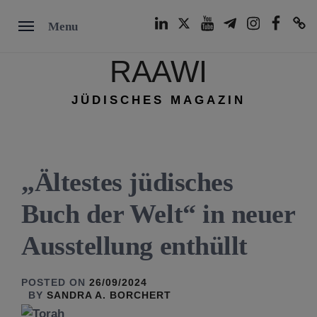
Skip
LinkedIn
Twitter
Youtube
Telegram
Instagram
Facebook
TikTok
Menu
to
content
RAAWI
JÜDISCHES MAGAZIN
„Ältestes jüdisches
Buch der Welt“ in neuer
Ausstellung enthüllt
POSTED ON
26/09/2024
BY
SANDRA A. BORCHERT