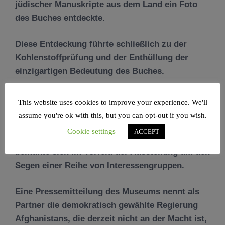
jüdischer Manuskripte aus dem Land ein Foto
des Buches entdeckte.
Diese Entdeckung führte schließlich zu der
Kohlenstoffprüfung und der Enthüllung der
einzigartigen Bedeutung des Buches.
Das Museum, das nach einem Skandal um
This website uses cookies to improve your experience. We'll
geplünderte Antiquitäten und dem Vorwurf,
assume you're ok with this, but you can opt-out if you wish.
jüdische Texte falsch dargestellt zu haben,
Cookie settings
ACCEPT
daran arbeitet, seinen Ruf wiederherzustellen,
bemühte sich im Vorfeld der Ausstellung um den
Segen einer Reihe von Interessengruppen.
Eine Pressemitteilung des Museums nennt als
Partner die demokratisch gewählte Regierung
Afghanistans, die derzeit nicht an der Macht ist,