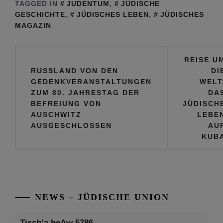
TAGGED IN
JUDENTUM
,
JÜDISCHE
GESCHICHTE
,
JÜDISCHES LEBEN
,
JÜDISCHES
MAGAZIN
Beitragsnavigation
REISE U
RUSSLAND VON DEN
DI
GEDENKVERANSTALTUNGEN
WELT
ZUM 80. JAHRESTAG DER
DA
BEFREIUNG VON
JÜDISCH
AUSCHWITZ
LEBE
AUSGESCHLOSSEN
AU
KUB
NEWS – JÜDISCHE UNION
Tisch’a beAw 5786