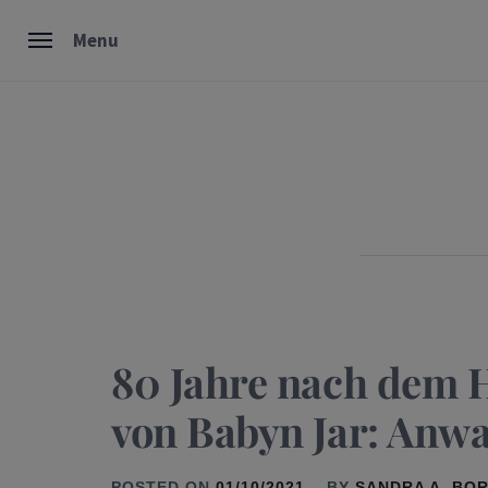
Skip
Menu
to
content
80 Jahre nach dem 
von Babyn Jar: Anwa
POSTED ON
01/10/2021
BY
SANDRA A. BO