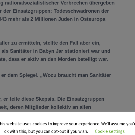
ng nationalsozialistischer Verbrechen übergeben
er der Einsatzgruppen: Todesschwadronen der
43 mehr als 2 Millionen Juden in Osteuropa
er zu ermitteln, stellte den Fall aber ein,
als Sanitäter in Babyn Jar stationiert war und
, dass er aktiv an den Morden beteiligt war.
e er dem Spiegel. „Wozu braucht man Sanitäter
 er teile diese Skepsis. Die Einsatzgruppen
eit, deren Mitglieder kollektiv an allen
his website uses cookies to improve your experience. We'll assume you'
ss es judenmordende Einsatzgruppen und nicht-
ok with this, but you can opt-out if you wish.
Cookie settings