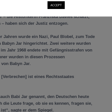
ACCEPT
 – die Historikerin Franziska Davies schätzt,
 – haben sich der Justiz entzogen.
r Jahren wurde ein Nazi, Paul Blobel, zum Tode
in Babyn Jar hingerichtet. Zwei weitere wurden
s im Jahr 1968 endete mit Gefängnisstrafen von
änner wurden in diesen Prozessen
n von Babyn Jar.
[Verbrechen] ist eines Rechtsstaates
 auch Babi Jar genannt, den Deutschen heute
h die Leute frage, ob sie es kennen, fragen sie,
ist“, sagte er dem Spiegel.