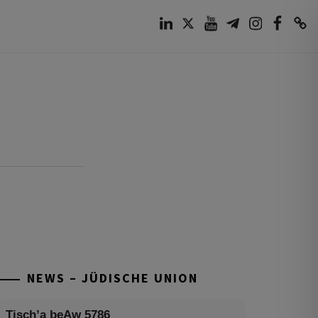
LinkedIn
Twitter
Youtube
Telegram
Instagram
Facebook
TikTok
NEWS – JÜDISCHE UNION
Tisch’a beAw 5786