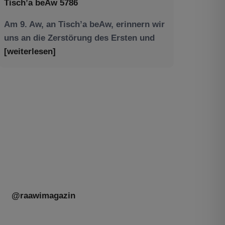
Am 9. Aw, an Tisch’a beAw, erinnern wir
uns an die Zerstörung des Ersten und
[weiterlesen]
Tu be’Aw – das jüdische Fest der Liebe,
der Freundschaft und der Begegnung.
Mit großer Freude teilen wir einige
Eindrücke unseres gestrigen Abends.
Jüdische Menschen unterschiedlicher
Generationen, Herkunft,
[weiterlesen]
@raawimagazin