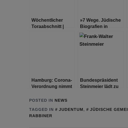
Wöchentlicher
»7 Wege. Jüdische
Toraabschnitt |
Biografien in
Jitro ( Exodus
Hamburg« -
18:1–20:23 )
Premiere für neues
Lernmaterial in
Hamburg
Hamburg: Corona-
Bundespräsident
Verordnung nimmt
Steinmeier lädt zu
neue Regelungen
einem Kulturabend
für tradierte
zu Ehren von Paul
POSTED IN
NEWS
Volksfeste und
Celan
TAGGED IN
JUDENTUM
,
JÜDISCHE GEME
Prostitution auf
RABBINER