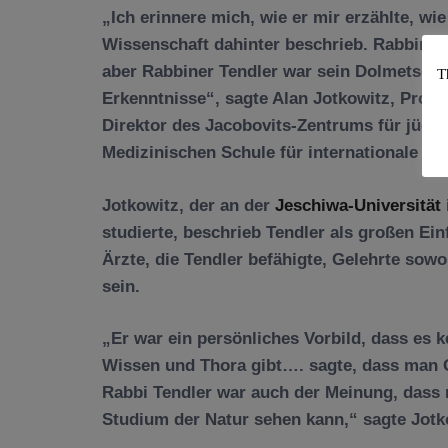
„Ich erinnere mich, wie er mir erzählte, w
Wissenschaft dahinter beschrieb. Rabbiner F
aber Rabbiner Tendler war sein Dolmetscher
T
Erkenntnisse“, sagte Alan Jotkowitz, Profe
Direktor des Jacobovits-Zentrums für jüdis
Medizinischen Schule für internationale Ge
Jotkowitz, der an der
Jeschiwa-Universität
studierte, beschrieb Tendler als großen Ein
Ärzte, die Tendler befähigte, Gelehrte sow
sein.
„Er war ein persönliches Vorbild, dass es 
Wissen und Thora gibt…. sagte, dass man G
Rabbi Tendler war auch der Meinung, dass 
Studium der Natur sehen kann,“ sagte Jotk