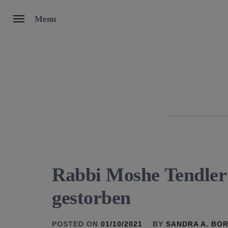
Skip
Menu
to
content
Rabbi Moshe Tendler 
gestorben
POSTED ON
01/10/2021
BY
SANDRA A. BO