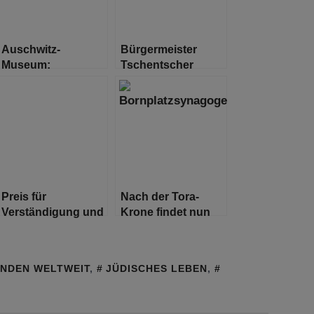
Auschwitz-
Bürgermeister
Museum:
Tschentscher
Holocaust-Opfer
besucht Hamburgs
Trend auf TikTok
Partnerstadt Prag
eine
„pädagogische
Herausforderung“
Preis für
Nach der Tora-
Verständigung und
Krone findet nun
Toleranz 2020
auch die
verliehen
Bornplatzsynagoge
ihren Weg nach
INDEN WELTWEIT
,
JÜDISCHES LEBEN
,
Hause