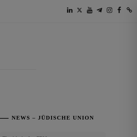
LinkedIn
Twitter
Youtube
Telegram
Instagram
Facebook
TikTok
NEWS – JÜDISCHE UNION
Tisch’a beAw 5786