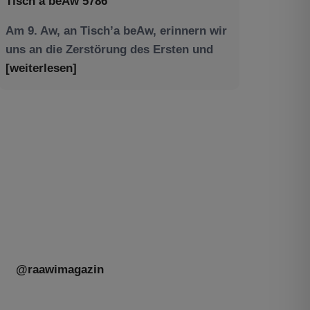
Am 9. Aw, an Tisch’a beAw, erinnern wir
uns an die Zerstörung des Ersten und
[weiterlesen]
Tu be’Aw – das jüdische Fest der Liebe,
der Freundschaft und der Begegnung.
Mit großer Freude teilen wir einige
Eindrücke unseres gestrigen Abends.
Jüdische Menschen unterschiedlicher
Generationen, Herkunft,
[weiterlesen]
@raawimagazin