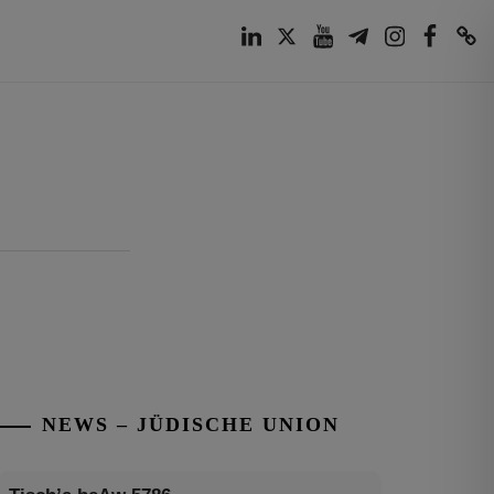
LinkedIn
Twitter
Youtube
Telegram
Instagram
Facebook
TikTok
NEWS – JÜDISCHE UNION
Tisch’a beAw 5786