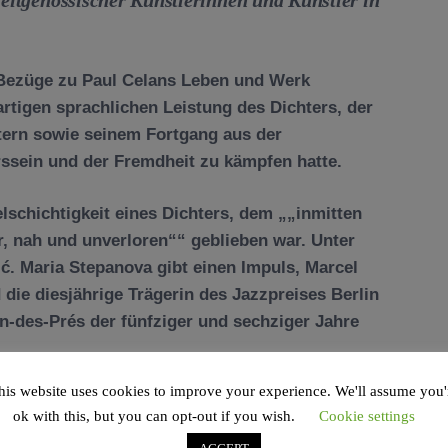
Bezüge zu Paul Celans Leben und Werk
artigen sprachlichen Leistung des Dichters, der
ltern sowie seinem Fortgang aus der
ssein und der Fremdheit zu kämpfen hatte.
elschichtigkeit eines Dichters, dem
„inmitten
r, nah und unverloren“
geblieben war. Unter
ć. Maria Stepanova gibt einen Impuls, Marcel
 die diesjährige Trägerin des Jazzpreises Berlin
in-des-Prés der fünfziger und sechziger Jahre
his website uses cookies to improve your experience. We'll assume you'
0 stattfinden, musste wegen der Corona-
ok with this, but you can opt-out if you wish.
Cookie settings
 in einer vor allem digitalen