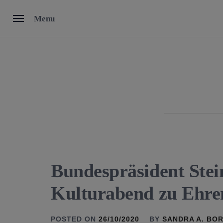
Skip
Menu
to
content
Bundespräsident Stei
Kulturabend zu Ehre
POSTED ON
26/10/2020
BY
SANDRA A. BO