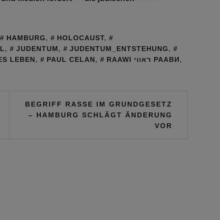
35 Projekte der
Momente in ‚Borat
Freien Musikszene
2
HAMBURG
,
HOLOCAUST
,
L
,
JUDENTUM
,
JUDENTUM_ENTSTEHUNG
,
ES LEBEN
,
PAUL CELAN
,
RAAWI ראווי РААВИ
,
BEGRIFF RASSE IM GRUNDGESETZ
– HAMBURG SCHLÄGT ÄNDERUNG
VOR