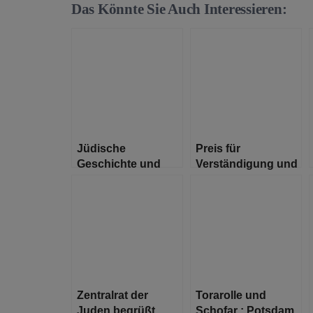
Das Könnte Sie Auch Interessieren:
Jüdische
Preis für
Geschichte und
Verständigung und
Gegenwart in
Toleranz 2020
Deutschland –
verliehen
Heute eröffnet die
neue
Dauerausstellung
im Jüdischen
Museum Berlin
Zentralrat der
Torarolle und
Juden begrüßt
Schofar : Potsdam