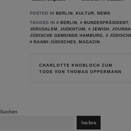
Wiederaufnahme
erhält eine neue
der Visa-Erteilung
Torarolle
POSTED IN
BERLIN
,
KULTUR
,
NEWS
an jüdische
TAGGED IN
BERLIN
,
BUNDESPRÄSIDENT
,
Zuwanderer
JERUSALEM_JUDENTUM
,
JEWISH_JOURNA
JÜDISCHE GEMEINDE HAMBURG
,
JÜDISCH
RAAWI:JÜDISCHES_MAGAZIN
Beitragsnavigation
CHARLOTTE KNOBLOCH ZUM
TODE VON THOMAS OPPERMANN
Suchen
Suchen