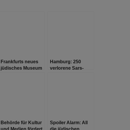
Frankfurts neues
Hamburg: 250
jüdisches Museum
verlorene Sars-
holt Anne Franks
Cov2-Laborproben
vergessene
Wurzeln in die
Stadt zurück
Behörde für Kultur
Spoiler Alarm: All
und Medien fördert
die jüdischen