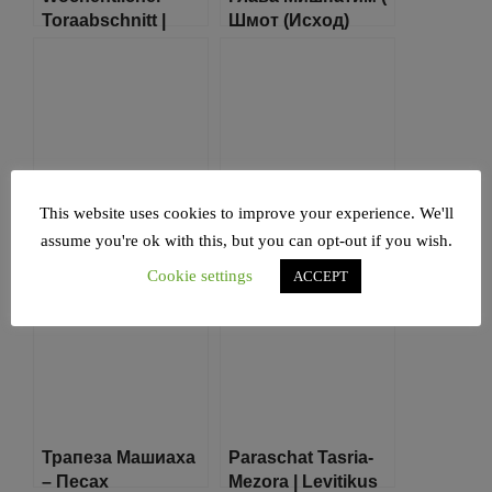
Toraabschnitt |
Шмот (Исход)
Wa’era ( Exodus
21:1-24:18 )
6:2–9:35 )
This website uses cookies to improve your experience. We'll
Глава Тэцавэ |
Wöchentlicher
assume you're ok with this, but you can opt-out if you wish.
Шмот (Исход)
Toraabschnitt |
27:20-30:10
Tezawe (Exodus
Cookie settings
ACCEPT
27:20–30:10)
Трапеза Машиаха
Paraschat Tasria-
– Песах
Mezora | Levitikus