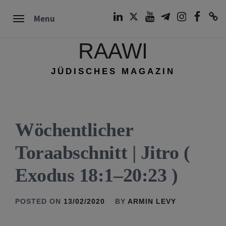
Skip
LinkedIn
Twitter
Youtube
Telegram
Instagram
Facebook
TikTok
Menu
to
content
RAAWI
JÜDISCHES MAGAZIN
Wöchentlicher
Toraabschnitt | Jitro (
Exodus 18:1–20:23 )
POSTED ON
13/02/2020
BY
ARMIN LEVY