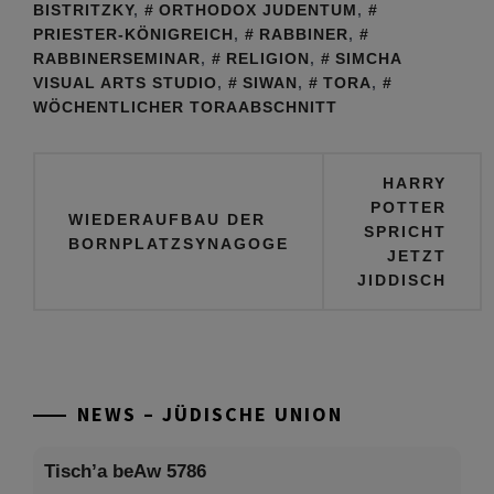
BISTRITZKY
,
ORTHODOX JUDENTUM
,
PRIESTER-KÖNIGREICH
,
RABBINER
,
RABBINERSEMINAR
,
RELIGION
,
SIMCHA
VISUAL ARTS STUDIO
,
SIWAN
,
TORA
,
WÖCHENTLICHER TORAABSCHNITT
Beitragsnavigation
HARRY
POTTER
WIEDERAUFBAU DER
SPRICHT
BORNPLATZSYNAGOGE
JETZT
JIDDISCH
NEWS – JÜDISCHE UNION
Tisch’a beAw 5786