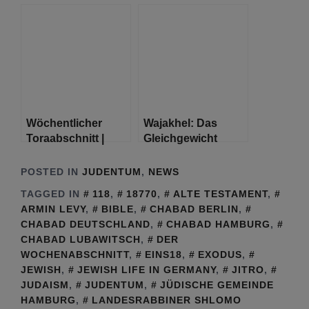
12:1–15:33
Wöchentlicher
Wajakhel: Das
Toraabschnitt |
Gleichgewicht
Teruma ( Exodus
25:1–27:19 )
POSTED IN
JUDENTUM
,
NEWS
TAGGED IN
118
,
18770
,
ALTE TESTAMENT
,
ARMIN LEVY
,
BIBLE
,
CHABAD BERLIN
,
CHABAD DEUTSCHLAND
,
CHABAD HAMBURG
,
CHABAD LUBAWITSCH
,
DER
WOCHENABSCHNITT
,
EINS18
,
EXODUS
,
JEWISH
,
JEWISH LIFE IN GERMANY
,
JITRO
,
JUDAISM
,
JUDENTUM
,
JÜDISCHE GEMEINDE
HAMBURG
,
LANDESRABBINER SHLOMO