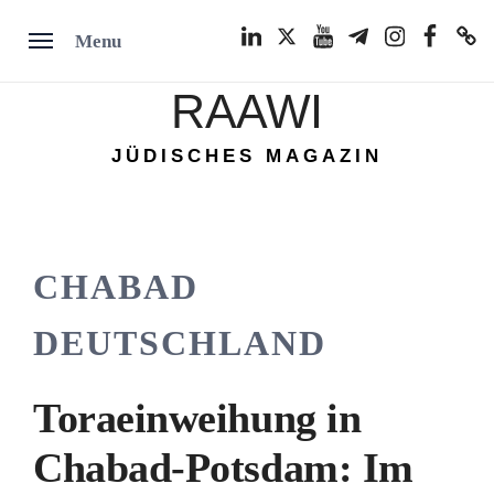
Skip
LinkedIn
Twitter
Youtube
Telegram
Instagram
Facebook
TikTok
Menu
to
content
RAAWI
JÜDISCHES MAGAZIN
CHABAD
DEUTSCHLAND
Toraeinweihung in
Chabad-Potsdam: Im