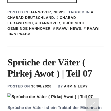
POSTED IN
HANNOVER
,
NEWS
TAGGED IN
CHABAD DEUTSCHLAND
,
CHABAD
LUBAWITSCH
,
HANNOVER
,
JÜDISCHE
GEMEINDE HANNOVER
,
RAAWI NEWS
,
RAAWI
ראווי РААВИ
Sprüche der Väter (
Pirkej Awot ) | Teil 07
POSTED ON
30/06/2020
BY
ARMIN LEVY
Sprüche der Väter ist ein Traktat der Mischna in