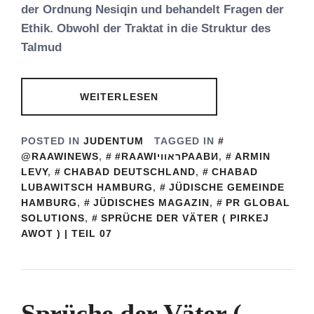
der Ordnung Nesiqin und behandelt Fragen der
Ethik. Obwohl der Traktat in die Struktur des
Talmud
WEITERLESEN
POSTED IN
JUDENTUM
TAGGED IN
@RAAWINEWS
,
#RAAWIראוויРААВИ
,
ARMIN
LEVY
,
CHABAD DEUTSCHLAND
,
CHABAD
LUBAWITSCH HAMBURG
,
JÜDISCHE GEMEINDE
HAMBURG
,
JÜDISCHES MAGAZIN
,
PR GLOBAL
SOLUTIONS
,
SPRÜCHE DER VÄTER ( PIRKEJ
AWOT ) | TEIL 07
Sprüche der Väter (