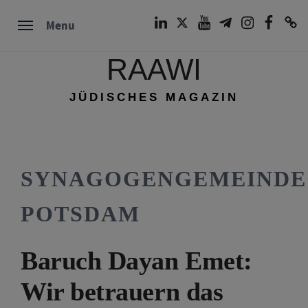
Skip
LinkedIn
Twitter
Youtube
Telegram
Instagram
Facebook
TikTok
Menu
to
content
RAAWI
JÜDISCHES MAGAZIN
SYNAGOGENGEMEINDE
POTSDAM
Baruch Dayan Emet:
Wir betrauern das