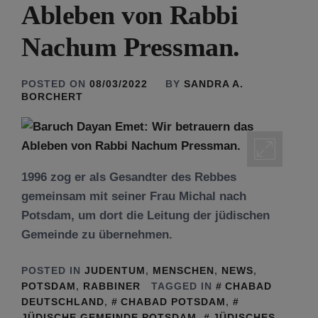
Ableben von Rabbi
Nachum Pressman.
POSTED ON
08/03/2022
BY
SANDRA A.
BORCHERT
1996 zog er als Gesandter des Rebbes
gemeinsam mit seiner Frau Michal nach
Potsdam, um dort die Leitung der jüdischen
Gemeinde zu übernehmen.
POSTED IN
JUDENTUM
,
MENSCHEN
,
NEWS
,
POTSDAM
,
RABBINER
TAGGED IN
CHABAD
DEUTSCHLAND
,
CHABAD POTSDAM
,
JÜDISCHE GEMEINDE POTSDAM
,
JÜDISCHES