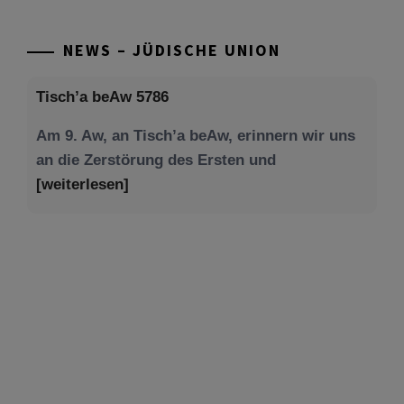
NEWS – JÜDISCHE UNION
Tisch’a beAw 5786
Am 9. Aw, an Tisch’a beAw, erinnern wir uns
an die Zerstörung des Ersten und
[weiterlesen]
Tu be’Aw – das jüdische Fest der Liebe, der
Freundschaft und der Begegnung.
Mit großer Freude teilen wir einige Eindrücke
unseres gestrigen Abends. Jüdische
Menschen unterschiedlicher Generationen,
Herkunft,
[weiterlesen]