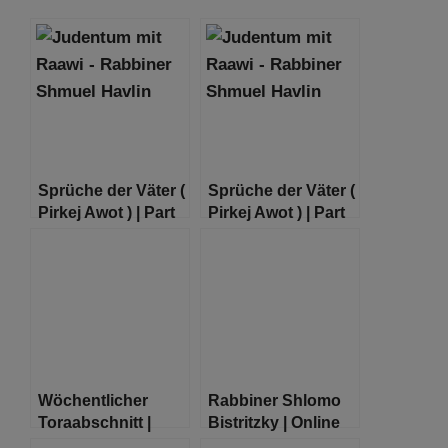
Sprüche der Väter (
Sprüche der Väter (
Pirkej Awot ) | Part
Pirkej Awot ) | Part
01
04
Wöchentlicher
Rabbiner Shlomo
Toraabschnitt |
Bistritzky | Online
Tezawe (Exodus
Shiur zum