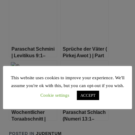
27:20–30:10)
Wochenabschnitt
Zaw
Paraschat Schmini
Sprüche der Väter (
| Levitikus 9:1–
Pirkej Awot ) | Part
11:47
02
This website uses cookies to improve your experience. We'll
assume you're ok with this, but you can opt-out if you wish.
Cookie settings
ACCEPT
Wochentlicher
Paraschat Schlach
Toraabschnitt |
(Numeri 13:1–
Nasso (Numeri
15:41)
4:21–7:89)
POSTED IN
JUDENTUM