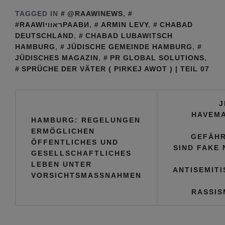
TAGGED IN
@RAAWINEWS
,
#RAAWIראוויРААВИ
,
ARMIN LEVY
,
CHABAD
DEUTSCHLAND
,
CHABAD LUBAWITSCH
HAMBURG
,
JÜDISCHE GEMEINDE HAMBURG
,
JÜDISCHES MAGAZIN
,
PR GLOBAL SOLUTIONS
,
SPRÜCHE DER VÄTER ( PIRKEJ AWOT ) | TEIL 07
Beitragsnavigation
J
HAVEMA
HAMBURG: REGELUNGEN
ERMÖGLICHEN
GEFÄHR
ÖFFENTLICHES UND
SIND FAKE
GESELLSCHAFTLICHES
LEBEN UNTER
ANTISEMIT
VORSICHTSMASSNAHMEN
RASSIS