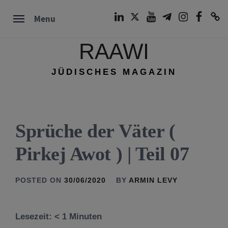
Skip
LinkedIn
Twitter
Youtube
Telegram
Instagram
Facebook
TikTok
Menu
to
content
RAAWI
JÜDISCHES MAGAZIN
Sprüche der Väter (
Pirkej Awot ) | Teil 07
POSTED ON
30/06/2020
BY
ARMIN LEVY
Lesezeit:
< 1
Minuten