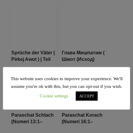
03
04
Sprüche der Väter (
Глава Мишпатим (
Pirkej Awot ) | Teil
Шмот (Исход)
07
21:1-24:18 )
This website uses cookies to improve your experience. We'll
assume you're ok with this, but you can opt-out if you wish.
Cookie settings
ACCEPT
Paraschat Schlach
Paraschat Korach
(Numeri 13:1–
(Numeri 16:1–
15:41)
18:32) | Rabbiner