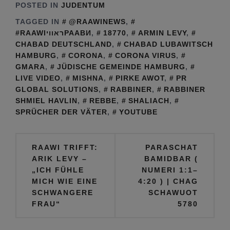
Shlomo Bistritzky
POSTED IN
JUDENTUM
TAGGED IN
@RAAWINEWS
,
#RAAWIראוויРААВИ
,
18770
,
ARMIN LEVY
,
CHABAD DEUTSCHLAND
,
CHABAD LUBAWITSCH
HAMBURG
,
CORONA
,
CORONA VIRUS
,
GMARA
,
JÜDISCHE GEMEINDE HAMBURG
,
LIVE VIDEO
,
MISHNA
,
PIRKE AWOT
,
PR
GLOBAL SOLUTIONS
,
RABBINER
,
RABBINER
SHMIEL HAVLIN
,
REBBE
,
SHALIACH
,
SPRÜCHER DER VÄTER
,
YOUTUBE
Beitragsnavigation
RAAWI TRIFFT:
PARASCHAT
ARIK LEVY –
BAMIDBAR (
„ICH FÜHLE
NUMERI 1:1–
MICH WIE EINE
4:20 ) | CHAG
SCHWANGERE
SCHAWUOT
FRAU“
5780