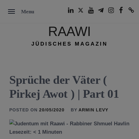
Skip
LinkedIn
Twitter
Youtube
Telegram
Instagram
Facebook
TikTok
Menu
to
content
RAAWI
JÜDISCHES MAGAZIN
Sprüche der Väter (
Pirkej Awot ) | Part 01
POSTED ON
20/05/2020
BY
ARMIN LEVY
Lesezeit:
< 1
Minuten