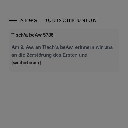
NEWS – JÜDISCHE UNION
Tisch’a beAw 5786
Am 9. Aw, an Tisch’a beAw, erinnern wir uns
an die Zerstörung des Ersten und
[weiterlesen]
Tu be’Aw – das jüdische Fest der Liebe, der
Freundschaft und der Begegnung.
Mit großer Freude teilen wir einige Eindrücke
unseres gestrigen Abends. Jüdische
Menschen unterschiedlicher Generationen,
Herkunft,
[weiterlesen]