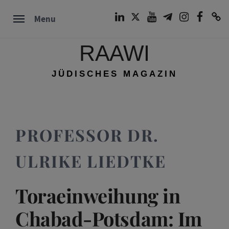
Skip
LinkedIn
Twitter
Youtube
Telegram
Instagram
Facebook
TikTok
Menu
to
content
RAAWI
JÜDISCHES MAGAZIN
PROFESSOR DR.
ULRIKE LIEDTKE
Toraeinweihung in
Chabad-Potsdam: Im