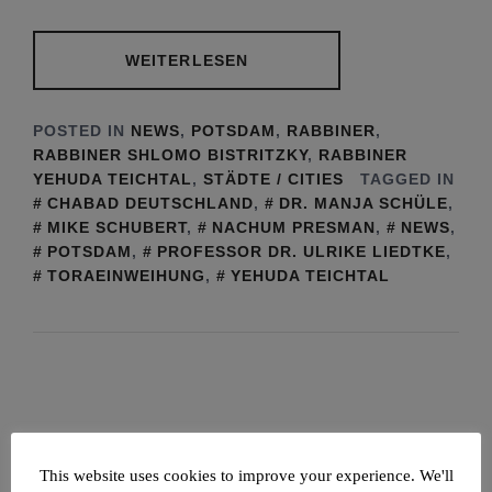
WEITERLESEN
POSTED IN
NEWS
,
POTSDAM
,
RABBINER
,
RABBINER SHLOMO BISTRITZKY
,
RABBINER
YEHUDA TEICHTAL
,
STÄDTE / CITIES
TAGGED IN
CHABAD DEUTSCHLAND
,
DR. MANJA SCHÜLE
,
MIKE SCHUBERT
,
NACHUM PRESMAN
,
NEWS
,
POTSDAM
,
PROFESSOR DR. ULRIKE LIEDTKE
,
TORAEINWEIHUNG
,
YEHUDA TEICHTAL
NEWS – JÜDISCHE UNION
This website uses cookies to improve your experience. We'll