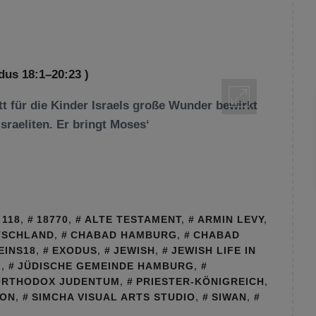
tt für die Kinder Israels große Wunder bewirkt
raeliten. Er bringt Moses‘
118
,
18770
,
ALTE TESTAMENT
,
ARMIN LEVY
,
TSCHLAND
,
CHABAD HAMBURG
,
CHABAD
EINS18
,
EXODUS
,
JEWISH
,
JEWISH LIFE IN
M
,
JÜDISCHE GEMEINDE HAMBURG
,
ORTHODOX JUDENTUM
,
PRIESTER-KÖNIGREICH
,
ION
,
SIMCHA VISUAL ARTS STUDIO
,
SIWAN
,