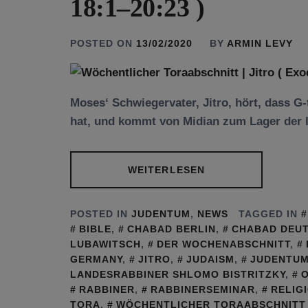
18:1–20:23 )
POSTED ON
13/02/2020
BY
ARMIN LEVY
Moses‘ Schwiegervater, Jitro, hört, dass G-
hat, und kommt von Midian zum Lager der Is
WEITERLESEN
POSTED IN
JUDENTUM
,
NEWS
TAGGED IN
BIBLE
,
CHABAD BERLIN
,
CHABAD DEU
LUBAWITSCH
,
DER WOCHENABSCHNITT
,
GERMANY
,
JITRO
,
JUDAISM
,
JUDENTU
LANDESRABBINER SHLOMO BISTRITZKY
,
RABBINER
,
RABBINERSEMINAR
,
RELIG
TORA
,
WÖCHENTLICHER TORAABSCHNITT