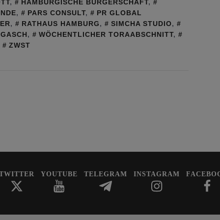
TT
,
HAMBURGISCHE BÜRGERSCHAFT
,
INDE
,
PARS CONSULT
,
PR GLOBAL
NER
,
RATHAUS HAMBURG
,
SIMCHA STUDIO
,
IGASCH
,
WÖCHENTLICHER TORAABSCHNITT
,
,
ZWST
TWITTER
YOUTUBE
TELEGRAM
INSTAGRAM
FACEBO