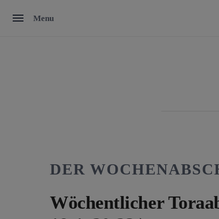
Skip
Menu
to
content
DER WOCHENABSC
Wöchentlicher Toraabs