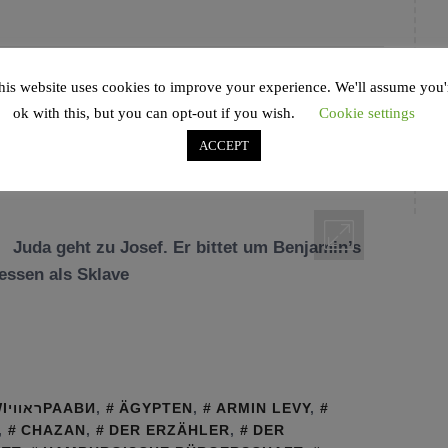
his website uses cookies to improve your experience. We'll assume you'
schnitt | Wajigasch
ok with this, but you can opt-out if you wish.
Cookie settings
ACCEPT
Juda geht zu Josef. Er bittet um Benjamin’s
dessen als Sklave
#RAAWIראוויРААВИ
,
ÄGYPTEN
,
ARMIN LEVY
,
,
CHAZAN
,
DER ERZÄHLER
,
DER