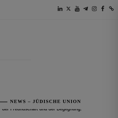
LinkedIn
Twitter
Youtube
Telegram
Instagram
Facebook
TikTok
Tu be’Aw – das jüdische Fest der Liebe,
der Freundschaft und der Begegnung.
Mit großer Freude teilen wir einige
Eindrücke unseres gestrigen Abends.
Jüdische Menschen unterschiedlicher
Generationen, Herkunft,
[weiterlesen]
NEWS – JÜDISCHE UNION
Tisch’a beAw 5786