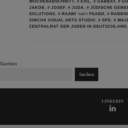
WOCHENABSCHNITT
,
EXIL
,
GABBAY
,
GO
JAKOB
,
JOSEF
,
JUDA
,
JÜDISCHE GEME
SOLUTIONS
,
RAAWI ראווי РААВИ
,
RABBI
SIMCHA VISUAL ARTS STUDIO
,
SPD
,
WAJ
ZENTRALRAT DER JUDEN IN DEUTSCHLAND
Suchen
Suchen
LINKEDIN