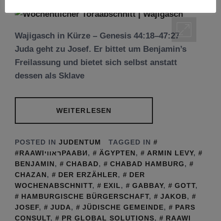
Wajigasch in Kürze – Genesis 44:18–47:27
Juda geht zu Josef. Er bittet um Benjamin’s
Freilassung und bietet sich selbst anstatt
dessen als Sklave
WEITERLESEN
POSTED IN
JUDENTUM
TAGGED IN
#RAAWIראוויРААВИ
,
ÄGYPTEN
,
ARMIN LEVY
,
BENJAMIN
,
CHABAD
,
CHABAD HAMBURG
,
CHAZAN
,
DER ERZÄHLER
,
DER
WOCHENABSCHNITT
,
EXIL
,
GABBAY
,
GOTT
,
HAMBURGISCHE BÜRGERSCHAFT
,
JAKOB
,
JOSEF
,
JUDA
,
JÜDISCHE GEMEINDE
,
PARS
CONSULT
,
PR GLOBAL SOLUTIONS
,
RAAWI