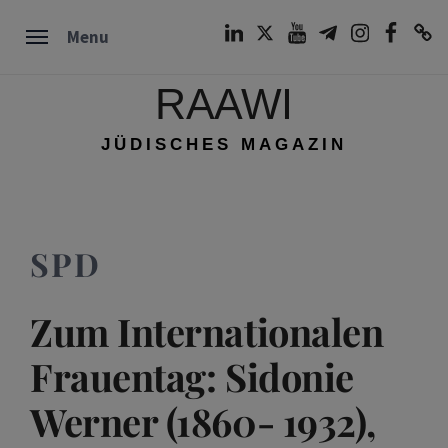
Skip
LinkedIn
Twitter
Youtube
Telegram
Instagram
Facebook
TikTok
Menu
to
content
RAAWI
JÜDISCHES MAGAZIN
SPD
Zum Internationalen
Frauentag: Sidonie
Werner (1860- 1932),