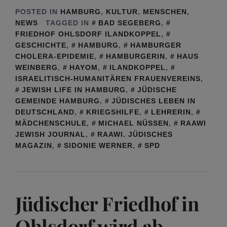
POSTED IN
HAMBURG
,
KULTUR
,
MENSCHEN
,
NEWS
TAGGED IN
BAD SEGEBERG
,
FRIEDHOF OHLSDORF ILANDKOPPEL
,
GESCHICHTE
,
HAMBURG
,
HAMBURGER
CHOLERA-EPIDEMIE
,
HAMBURGERIN
,
HAUS
WEINBERG
,
HAYOM
,
ILANDKOPPEL
,
ISRAELITISCH-HUMANITÄREN FRAUENVEREINS
,
JEWISH LIFE IN HAMBURG
,
JÜDISCHE
GEMEINDE HAMBURG
,
JÜDISCHES LEBEN IN
DEUTSCHLAND
,
KRIEGSHILFE
,
LEHRERIN
,
MÄDCHENSCHULE
,
MICHAEL NÜSSEN
,
RAAWI
JEWISH JOURNAL
,
RAAWI. JÜDISCHES
MAGAZIN
,
SIDONIE WERNER
,
SPD
Jüdischer Friedhof in
Ohlsdorf wird ab