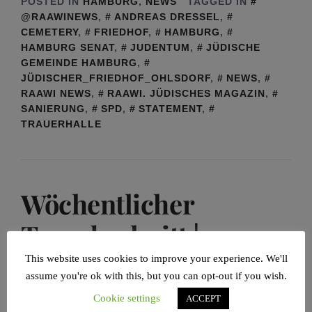
POSTED IN
HAMBURG
,
NEWS
TAGGED IN
@RAAWINEWS
,
ANDREAS DRESSEL
,
CEMETERY
,
FRIEDHOF
,
HAMBURG
,
HAMBURG SENAT
,
JUDENTUM
,
JÜDISCHE
GEMEINDE HAMBURG
,
JÜDISCHER_FRIEDHOF_OHLSDORF
,
NEWS
,
RAAWI NEWS
,
RAAWI. JÜDISCHES MAGAZIN
,
SANIERUNG
,
SPD
,
STATEMENT
,
TRAUERHALLE
Wöchentlicher
Toraabschnitt |
Wajigasch
This website uses cookies to improve your experience. We'll
assume you're ok with this, but you can opt-out if you wish.
Cookie settings
ACCEPT
POSTED ON
03/01/2020
BY
ARMIN LEVY