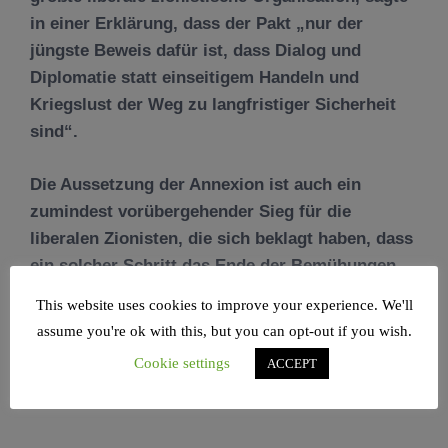
in einer Erklärung, dass der Pakt „nur der
jüngste Beweis dafür ist, dass Dialog und
Diplomatie statt einseitigem Handeln und
Kriegslust der Weg zu langfristiger Sicherheit
sind“.
Die Aussetzung der Annexion ist auch ein
zumindest vorübergehender Sieg für die
liberalen Zionisten, die sich beklagt haben, dass
ein solcher Schritt das Ende der Bemühungen
um einen palästinensischen Staat an der Seite
This website uses cookies to improve your experience. We'll
Israels bedeuten würde. Für sie ist dies eine
assume you're ok with this, but you can opt-out if you wish.
vorübergehende Atempause vor dieser
Cookie settings
ACCEPT
Bedrohung.