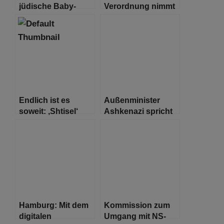
jüdische Baby-
Verordnung nimmt
Namen für
neue Regelungen
herausfordernden
für tradierte
Zeiten
Volksfeste und
Prostitution auf
Endlich ist es
Außenminister
soweit: ‚Shtisel‘
Ashkenazi spricht
Staffel 3 hat einen
mit Scheich
Trailer
Abdullah bin Zayed
Hamburg: Mit dem
Kommission zum
digitalen
Umgang mit NS-