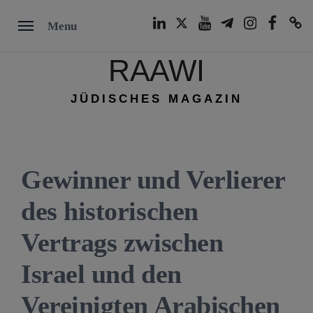
Skip
LinkedIn
Twitter
Youtube
Telegram
Instagram
Facebook
TikTok
Menu
to
content
RAAWI
JÜDISCHES MAGAZIN
Gewinner und Verlierer
des historischen
Vertrags zwischen
Israel und den
Vereinigten Arabischen