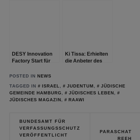
Ferienpass auf in
belasteten
die Herbstferien!
Straßennamen tritt
erstmals
zusammen
DESY Innovation
Ki Tissa: Erhielten
Factory Start für
die Anbeter des
integriertes
Goldenen Kalbes
Technologie- und
einen ehrlichen
POSTED IN
NEWS
Gründerzentrum
Prozess?
TAGGED IN
ISRAEL
,
JUDENTUM
,
JÜDISCHE
GEMEINDE HAMBURG
,
JÜDISCHES LEBEN
,
JÜDISCHES MAGAZIN
,
RAAWI
Beitragsnavigation
BUNDESAMT FÜR
VERFASSUNGSSCHUTZ
PARASCHAT
VERÖFFENTLICHT
REEH