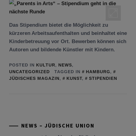
Das Stipendium bietet die Möglichkeit zu
kürzeren Arbeitsaufenthalten und beinhaltet eine
Kinderbetreuung vor Ort. Bewerben können sich
Autoren und bildende Künstler mit Kindern.
POSTED IN
KULTUR
,
NEWS
,
UNCATEGORIZED
TAGGED IN
HAMBURG
,
JÜDISCHES MAGAZIN
,
KUNST
,
STIPENDIEN
Tu be’Aw – das jüdische Fest der Liebe, der
Freundschaft und der Begegnung.
Mit großer Freude teilen wir einige Eindrücke
unseres gestrigen Abends. Jüdische
Menschen unterschiedlicher Generationen,
NEWS – JÜDISCHE UNION
Herkunft,
[weiterlesen]