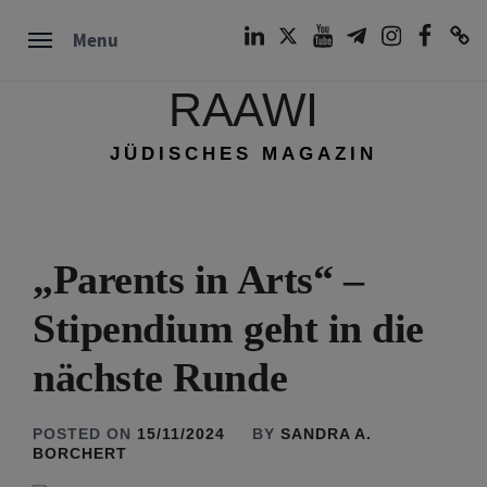
Skip
LinkedIn
Twitter
Youtube
Telegram
Instagram
Facebook
TikTok
Menu
to
content
RAAWI
JÜDISCHES MAGAZIN
„Parents in Arts“ –
Stipendium geht in die
nächste Runde
POSTED ON
15/11/2024
BY
SANDRA A.
BORCHERT