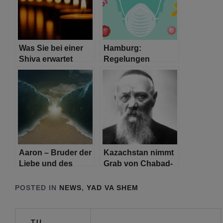
Was Sie bei einer
Hamburg:
Shiva erwartet
Regelungen
ermöglichen
öffentliches und
gesellschaftliches
Leben unter
Vorsichtsmaßnahmen
Aaron – Bruder der
Kazachstan nimmt
Liebe und des
Grab von Chabad-
Friedens
Führer in
nationales
POSTED IN
NEWS
,
YAD VA SHEM
Kulturerbe auf
Beitragsnavigation
TU