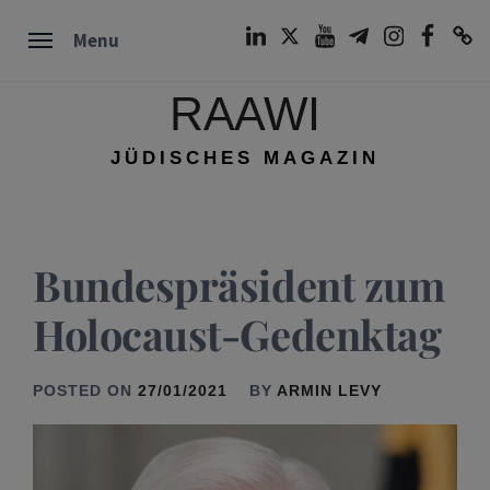
Skip
LinkedIn
Twitter
Youtube
Telegram
Instagram
Facebook
TikTok
Menu
to
content
RAAWI
JÜDISCHES MAGAZIN
Bundespräsident zum
Holocaust-Gedenktag
POSTED ON
27/01/2021
BY
ARMIN LEVY