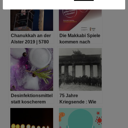
Chanukkah an der
Die Makkabi Spiele
Alster 2019 | 5780
kommen nach
Düsseldorf
Desinfektionsmittel
75 Jahre
statt koscherem
Kriegsende : Wie
Gin – Gin Sul stellt
Berlin trotz Corona
Produktion um
des Kriegsendes
gedenkt