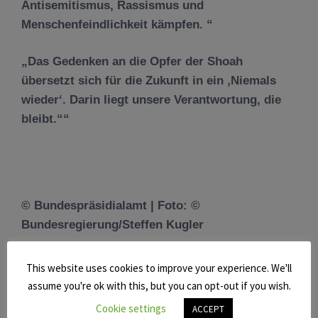
Antisemitismus, Rassismus und
Menschenfeindlichkeit kämpfen.
Das Gedenken an die Opfer der Shoah
übersetzt sich für die Zukunft in ein ‚Niemals
wieder‘. Darin liegt unsere Verantwortung, die
bleibt.“
© Bundespräsidialamt | Foto: ©
Bundesregierung/Steffen Kugler
Das Könnte Sie Auch Interessieren:
This website uses cookies to improve your experience. We'll
assume you're ok with this, but you can opt-out if you wish.
Cookie settings
ACCEPT