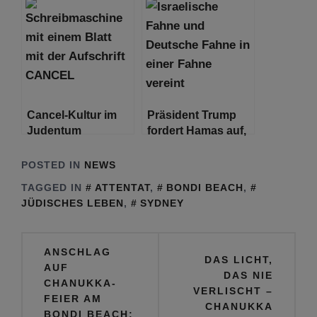
Cancel-Kultur im
Präsident Trump
Judentum
fordert Hamas auf,
alle Geiseln jetzt
freizulassen
POSTED IN
NEWS
TAGGED IN
ATTENTAT
,
BONDI BEACH
,
JÜDISCHES LEBEN
,
SYDNEY
Beitragsnavigation
ANSCHLAG
DAS LICHT,
AUF
DAS NIE
CHANUKKA-
VERLISCHT –
FEIER AM
CHANUKKA
BONDI BEACH: