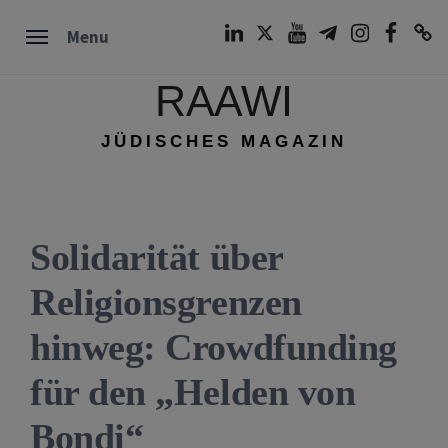
Skip
LinkedIn
Twitter
Youtube
Telegram
Instagram
Facebook
TikTok
Menu
to
content
RAAWI
JÜDISCHES MAGAZIN
Solidarität über
Religionsgrenzen
hinweg: Crowdfunding
für den „Helden von
Bondi“