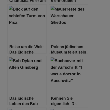
Chanukka-Feier am
6 ermordeten
Bondi Beach: Was
Geiseln, die in
über die Opfer
Rafah geborgen
bekannt ist
wurden
Reise um die Welt:
Polens jüdisches
Das jüdische
Museum feiert sein
Leben in Italien
turbulentes
zehnjähriges
Bestehen
Das jüdische
Kennen Sie
Leben des Bob
eigentlich: Dr.
Dylan
Gisella Perl?