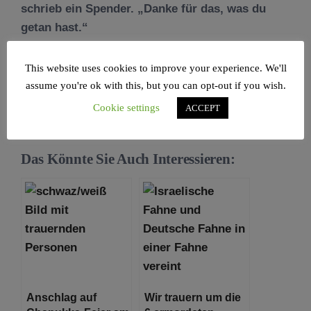
schrieb ein Spender. „Danke für das, was du
getan hast.“
Die Geschichte von Ahmed al Ahmed steht damit
This website uses cookies to improve your experience. We'll
nicht nur für außergewöhnlichen persönlichen
assume you're ok with this, but you can opt-out if you wish.
Mut, sondern auch für gelebte Solidarität über
Cookie settings
ACCEPT
religiöse und kulturelle Grenzen hinweg.
Das Könnte Sie Auch Interessieren:
Anschlag auf
Wir trauern um die