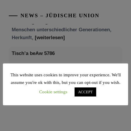
unseres gestrigen Abends. Jüdische
Menschen unterschiedlicher Generationen,
NEWS – JÜDISCHE UNION
Herkunft,
[weiterlesen]
Tisch’a beAw 5786
Am 9. Aw, an Tisch’a beAw, erinnern wir uns
an die Zerstörung des Ersten und
[weiterlesen]
This website uses cookies to improve your experience. We'll
assume you're ok with this, but you can opt-out if you wish.
Cookie settings
ACCEPT