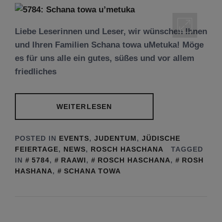
Liebe Leserinnen und Leser, wir wünschen Ihnen
und Ihren Familien Schana towa uMetuka! Möge
es für uns alle ein gutes, süßes und vor allem
friedliches
WEITERLESEN
POSTED IN
EVENTS
,
JUDENTUM
,
JÜDISCHE
FEIERTAGE
,
NEWS
,
ROSCH HASCHANA
TAGGED
IN
5784
,
RAAWI
,
ROSCH HASCHANA
,
ROSH
HASHANA
,
SCHANA TOWA
Tu be’Aw – das jüdische Fest der Liebe, der
Freundschaft und der Begegnung.
Mit großer Freude teilen wir einige Eindrücke