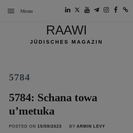
Skip
LinkedIn
Twitter
Youtube
Telegram
Instagram
Facebook
TikTok
Menu
to
content
RAAWI
JÜDISCHES MAGAZIN
5784
5784: Schana towa
u’metuka
POSTED ON
15/09/2023
BY
ARMIN LEVY