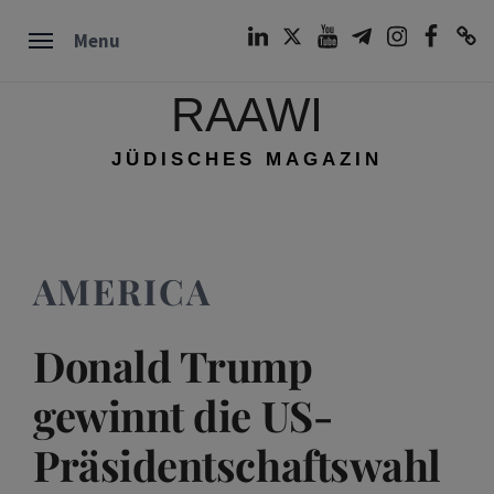
Skip
LinkedIn
Twitter
Youtube
Telegram
Instagram
Facebook
TikTok
Menu
to
content
RAAWI
JÜDISCHES MAGAZIN
AMERICA
Donald Trump
gewinnt die US-
Präsidentschaftswahl