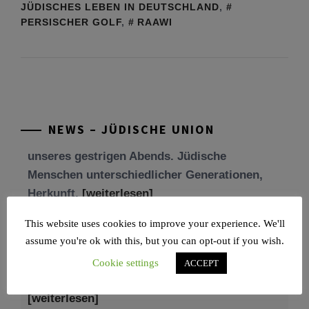
JÜDISCHES LEBEN IN DEUTSCHLAND
,
PERSISCHER GOLF
,
RAAWI
Tu be’Aw – das jüdische Fest der Liebe, der
Freundschaft und der Begegnung.
Mit großer Freude teilen wir einige Eindrücke
unseres gestrigen Abends. Jüdische
Menschen unterschiedlicher Generationen,
NEWS – JÜDISCHE UNION
Herkunft,
[weiterlesen]
Tisch’a beAw 5786
Am 9. Aw, an Tisch’a beAw, erinnern wir uns
This website uses cookies to improve your experience. We'll
an die Zerstörung des Ersten und
assume you're ok with this, but you can opt-out if you wish.
[weiterlesen]
Cookie settings
ACCEPT