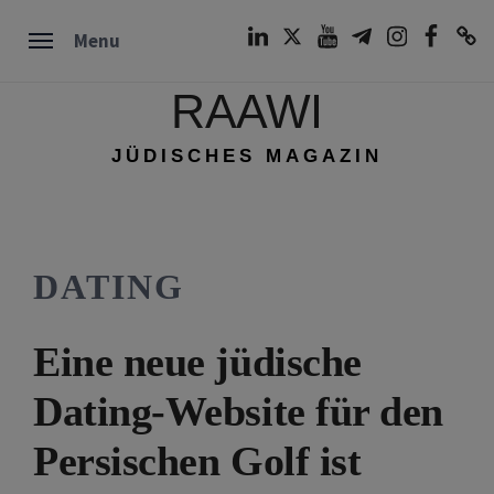
Skip
LinkedIn
Twitter
Youtube
Telegram
Instagram
Facebook
TikTok
Menu
to
content
RAAWI
JÜDISCHES MAGAZIN
DATING
Eine neue jüdische
Dating-Website für den
Persischen Golf ist