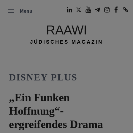
Skip
LinkedIn
Twitter
Youtube
Telegram
Instagram
Facebook
TikTok
Menu
to
content
RAAWI
JÜDISCHES MAGAZIN
DISNEY PLUS
„Ein Funken
Hoffnung“-
ergreifendes Drama