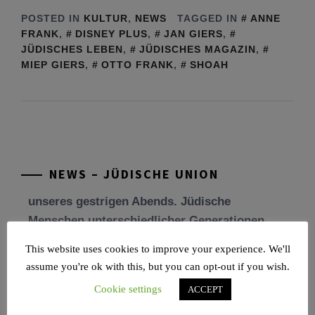
POSTED IN
KULTUR
,
NEWS
TAGGED IN
ANNE
FRANK
,
DISNEY PLUS
,
JAN GIERS
,
JÜDISCHES LEBEN
,
JÜDISCHES MAGAZIN
,
MIEP GIERS
,
OTTO FRANK
,
SHOAH
Tu be’Aw – das jüdische Fest der Liebe, der
Freundschaft und der Begegnung.
Mit großer Freude teilen wir einige Eindrücke
unseres gestrigen Abends. Jüdische
Menschen unterschiedlicher Generationen,
NEWS – JÜDISCHE UNION
Herkunft,
[weiterlesen]
Tisch’a beAw 5786
This website uses cookies to improve your experience. We'll
Am 9. Aw, an Tisch’a beAw, erinnern wir uns
assume you're ok with this, but you can opt-out if you wish.
an die Zerstörung des Ersten und
Cookie settings
ACCEPT
[weiterlesen]