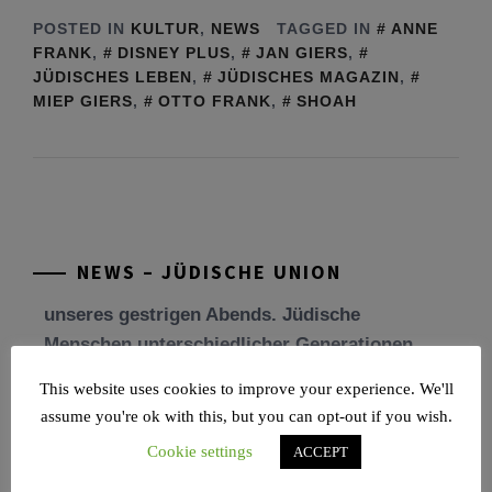
POSTED IN
KULTUR
,
NEWS
TAGGED IN
ANNE
FRANK
,
DISNEY PLUS
,
JAN GIERS
,
JÜDISCHES LEBEN
,
JÜDISCHES MAGAZIN
,
MIEP GIERS
,
OTTO FRANK
,
SHOAH
Tu be’Aw – das jüdische Fest der Liebe, der
Freundschaft und der Begegnung.
Mit großer Freude teilen wir einige Eindrücke
unseres gestrigen Abends. Jüdische
Menschen unterschiedlicher Generationen,
NEWS – JÜDISCHE UNION
Herkunft,
[weiterlesen]
Tisch’a beAw 5786
This website uses cookies to improve your experience. We'll
Am 9. Aw, an Tisch’a beAw, erinnern wir uns
assume you're ok with this, but you can opt-out if you wish.
an die Zerstörung des Ersten und
Cookie settings
ACCEPT
[weiterlesen]