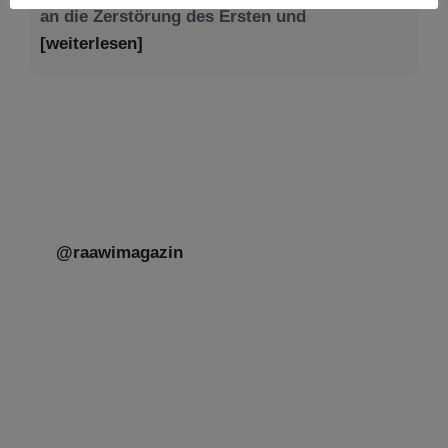
@raawimagazin