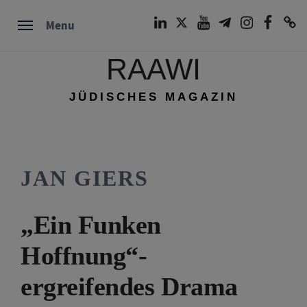
Skip
LinkedIn
Twitter
Youtube
Telegram
Instagram
Facebook
TikTok
Menu
to
content
RAAWI
JÜDISCHES MAGAZIN
JAN GIERS
„Ein Funken
Hoffnung“-
ergreifendes Drama