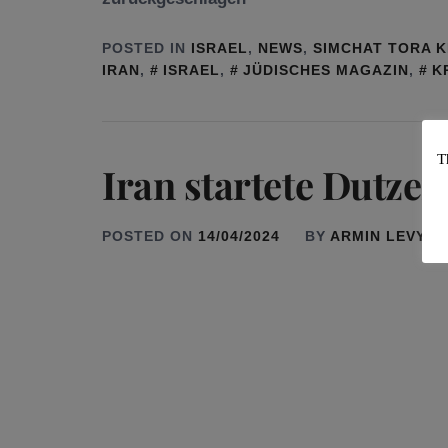
POSTED IN
ISRAEL
,
NEWS
,
SIMCHAT TORA K
IRAN
,
ISRAEL
,
JÜDISCHES MAGAZIN
,
K
T
Iran startete Dutze
POSTED ON
14/04/2024
BY
ARMIN LEVY