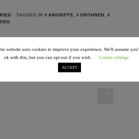
RIEG
TAGGED IN
ANGRIFFE
,
DROHNEN
,
RIEG
his website uses cookies to improve your experience. We'll assume you'
nde Drohnen auf Israel
ok with this, but you can opt-out if you wish.
Cookie settings
ACCEPT