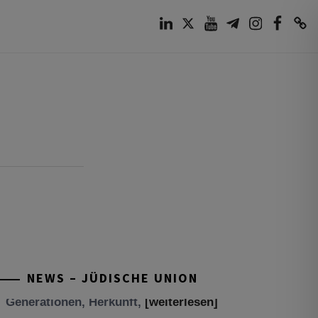
LinkedIn
Twitter
Youtube
Telegram
Instagram
Facebook
TikTok
NEWS – JÜDISCHE UNION
Tisch’a beAw 5786