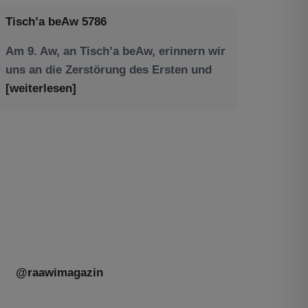
Am 9. Aw, an Tisch’a beAw, erinnern wir
uns an die Zerstörung des Ersten und
[weiterlesen]
Tu be’Aw – das jüdische Fest der Liebe,
der Freundschaft und der Begegnung.
Mit großer Freude teilen wir einige
Eindrücke unseres gestrigen Abends.
Jüdische Menschen unterschiedlicher
Generationen, Herkunft,
[weiterlesen]
@raawimagazin