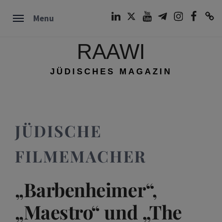
Skip
LinkedIn
Twitter
Youtube
Telegram
Instagram
Facebook
TikTok
Menu
to
content
RAAWI
JÜDISCHES MAGAZIN
JÜDISCHE
FILMEMACHER
„Barbenheimer“,
„Maestro“ und „The