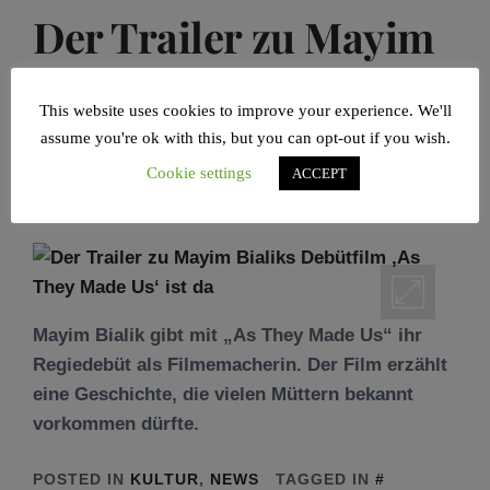
Der Trailer zu Mayim
Bialiks Debütfilm ‚As
This website uses cookies to improve your experience. We'll
They Made Us‘ ist da
assume you're ok with this, but you can opt-out if you wish.
Cookie settings
ACCEPT
POSTED ON
14/03/2022
BY
SANDRA A.
BORCHERT
Mayim Bialik gibt mit „As They Made Us“ ihr
Regiedebüt als Filmemacherin. Der Film erzählt
eine Geschichte, die vielen Müttern bekannt
vorkommen dürfte.
POSTED IN
KULTUR
,
NEWS
TAGGED IN