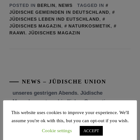
POSTED IN
BERLIN
,
NEWS
TAGGED IN
JÜDISCHE GEMEINDEN IN DEUTSCHLAND
,
JÜDISCHES LEBEN IND EUTSCHLAND
,
JÜDISCHES MAGAZIN
,
NATURKOSMETIK
,
RAAWI. JÜDISCHES MAGAZIN
Tu be’Aw – das jüdische Fest der Liebe, der
Freundschaft und der Begegnung.
Mit großer Freude teilen wir einige Eindrücke
unseres gestrigen Abends. Jüdische
Menschen unterschiedlicher Generationen,
NEWS – JÜDISCHE UNION
Herkunft,
[weiterlesen]
Tisch’a beAw 5786
This website uses cookies to improve your experience. We'll
Am 9. Aw, an Tisch’a beAw, erinnern wir uns
assume you're ok with this, but you can opt-out if you wish.
an die Zerstörung des Ersten und
Cookie settings
ACCEPT
[weiterlesen]