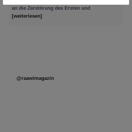
@raawimagazin