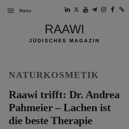
Skip
LinkedIn
Twitter
Youtube
Telegram
Instagram
Facebook
TikTok
Menu
to
content
RAAWI
JÜDISCHES MAGAZIN
NATURKOSMETIK
Raawi trifft: Dr. Andrea
Pahmeier – Lachen ist
die beste Therapie