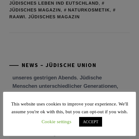
JÜDISCHES LEBEN IND EUTSCHLAND
,
JÜDISCHES MAGAZIN
,
NATURKOSMETIK
,
RAAWI. JÜDISCHES MAGAZIN
Tu be’Aw – das jüdische Fest der Liebe, der
Freundschaft und der Begegnung.
Mit großer Freude teilen wir einige Eindrücke
unseres gestrigen Abends. Jüdische
Menschen unterschiedlicher Generationen,
NEWS – JÜDISCHE UNION
Herkunft,
[weiterlesen]
Tisch’a beAw 5786
Am 9. Aw, an Tisch’a beAw, erinnern wir uns
This website uses cookies to improve your experience. We'll
an die Zerstörung des Ersten und
assume you're ok with this, but you can opt-out if you wish.
[weiterlesen]
Cookie settings
ACCEPT