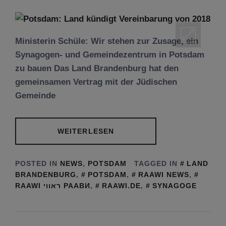
Ministerin Schüle: Wir stehen zur Zusage, ein
Synagogen- und Gemeindezentrum in Potsdam
zu bauen Das Land Brandenburg hat den
gemeinsamen Vertrag mit der Jüdischen
Gemeinde
WEITERLESEN
POSTED IN
NEWS
,
POTSDAM
TAGGED IN
LAND
BRANDENBURG
,
POTSDAM
,
RAAWI NEWS
,
RAAWI ראווי РААВИ
,
RAAWI.DE
,
SYNAGOGE
Tu be’Aw – das jüdische Fest der Liebe, der
Freundschaft und der Begegnung.