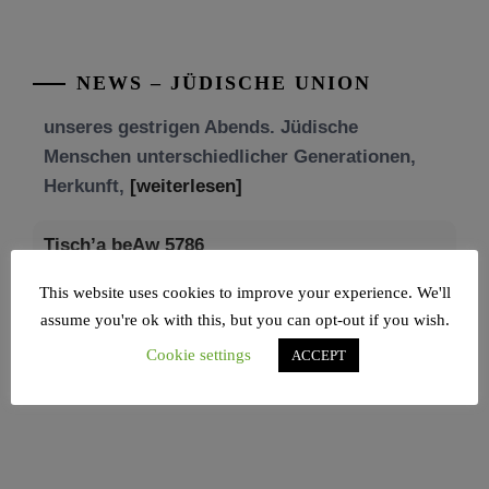
Mit großer Freude teilen wir einige Eindrücke
unseres gestrigen Abends. Jüdische
Menschen unterschiedlicher Generationen,
NEWS – JÜDISCHE UNION
Herkunft,
[weiterlesen]
Tisch’a beAw 5786
Am 9. Aw, an Tisch’a beAw, erinnern wir uns
an die Zerstörung des Ersten und
[weiterlesen]
This website uses cookies to improve your experience. We'll
assume you're ok with this, but you can opt-out if you wish.
Cookie settings
ACCEPT