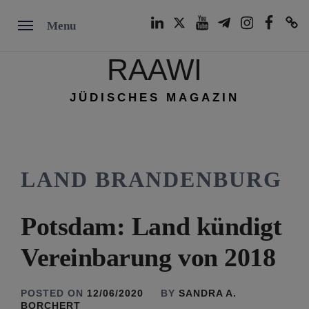
Skip
LinkedIn
Twitter
Youtube
Telegram
Instagram
Facebook
TikTok
Menu
to
content
RAAWI
JÜDISCHES MAGAZIN
LAND BRANDENBURG
Potsdam: Land kündigt
Vereinbarung von 2018
POSTED ON
12/06/2020
BY
SANDRA A.
BORCHERT