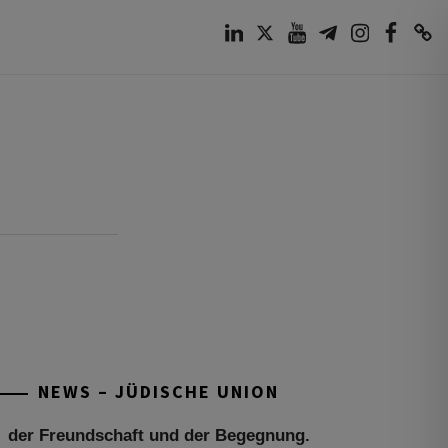
LinkedIn
Twitter
Youtube
Telegram
Instagram
Facebook
TikTok
Tu be’Aw – das jüdische Fest der Liebe,
der Freundschaft und der Begegnung.
Mit großer Freude teilen wir einige
Eindrücke unseres gestrigen Abends.
Jüdische Menschen unterschiedlicher
NEWS – JÜDISCHE UNION
Generationen, Herkunft,
[weiterlesen]