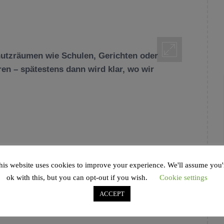
hutzräumen wie Schulen, Gerichten oder
ren – spätestens dann wird klar, wo wir
HAMBURG KDÖR
,
NEWS
TAGGED IN
INDER
,
NEIN IST NEIN
,
NEWS
,
RAAWI
,
his website uses cookies to improve your experience. We'll assume you'
ok with this, but you can opt-out if you wish.
Cookie settings
ACCEPT