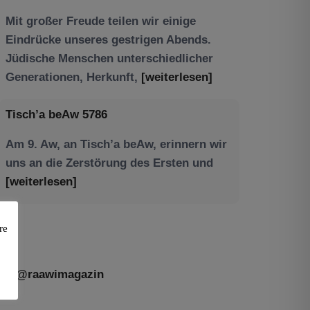
Tisch’a beAw 5786
Am 9. Aw, an Tisch’a beAw, erinnern wir
uns an die Zerstörung des Ersten und
[weiterlesen]
re
@raawimagazin