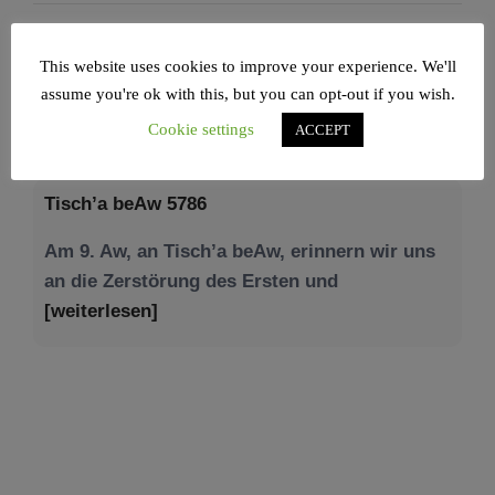
This website uses cookies to improve your experience. We'll
assume you're ok with this, but you can opt-out if you wish.
NEWS – JÜDISCHE UNION
Cookie settings
ACCEPT
Tisch’a beAw 5786
Am 9. Aw, an Tisch’a beAw, erinnern wir uns
an die Zerstörung des Ersten und
[weiterlesen]
Tu be’Aw – das jüdische Fest der Liebe, der
Freundschaft und der Begegnung.
Mit großer Freude teilen wir einige Eindrücke
unseres gestrigen Abends. Jüdische
Menschen unterschiedlicher Generationen,