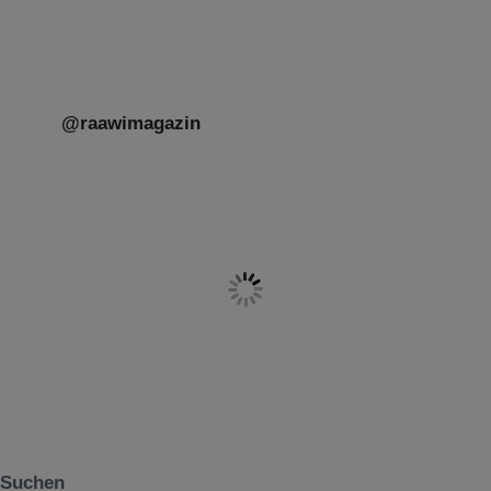
Herkunft,
[weiterlesen]
@raawimagazin
Suchen