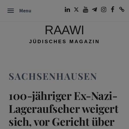
Skip
LinkedIn
Twitter
Youtube
Telegram
Instagram
Facebook
TikTok
Menu
to
content
RAAWI
JÜDISCHES MAGAZIN
SACHSENHAUSEN
100-jähriger Ex-Nazi-
Lageraufseher weigert
sich, vor Gericht über