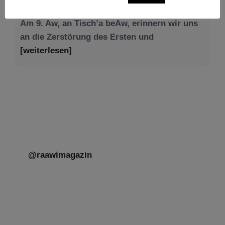
[weiterlesen]
@raawimagazin