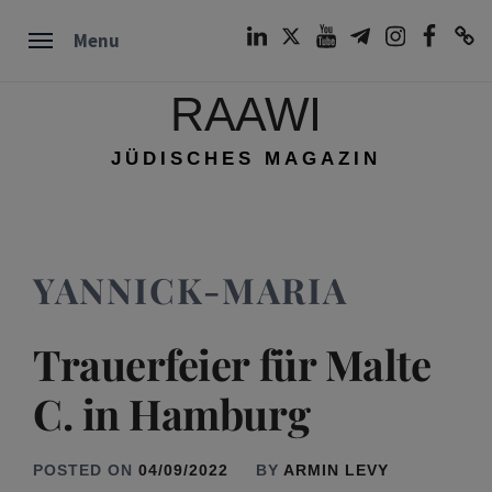
Skip
LinkedIn
Twitter
Youtube
Telegram
Instagram
Facebook
TikTok
Menu
to
content
RAAWI
JÜDISCHES MAGAZIN
YANNICK-MARIA
Trauerfeier für Malte
C. in Hamburg
POSTED ON
04/09/2022
BY
ARMIN LEVY