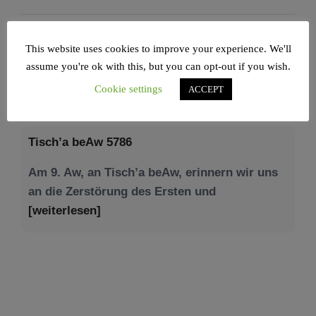
This website uses cookies to improve your experience. We'll
assume you're ok with this, but you can opt-out if you wish.
NEWS – JÜDISCHE UNION
Cookie settings
ACCEPT
Tisch’a beAw 5786
Am 9. Aw, an Tisch’a beAw, erinnern wir uns
an die Zerstörung des Ersten und
[weiterlesen]
Tu be’Aw – das jüdische Fest der Liebe, der
Freundschaft und der Begegnung.
Mit großer Freude teilen wir einige Eindrücke
unseres gestrigen Abends. Jüdische