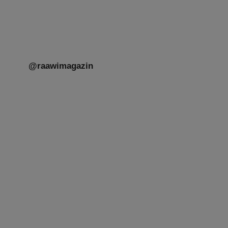
Menschen unterschiedlicher Generationen,
Herkunft,
[weiterlesen]
@raawimagazin