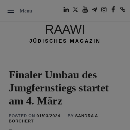
Skip
LinkedIn
Twitter
Youtube
Telegram
Instagram
Facebook
TikTok
Menu
to
content
RAAWI
JÜDISCHES MAGAZIN
Finaler Umbau des
Jungfernstiegs startet
am 4. März
POSTED ON
01/03/2024
BY
SANDRA A.
BORCHERT